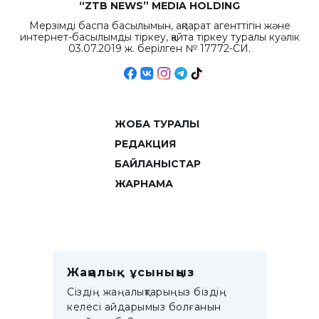
“ZTB NEWS” MEDIA HOLDING
Мерзімді баспа басылымын, ақпарат агенттігін және
интернет-басылымды тіркеу, қайта тіркеу туралы куәлік
03.07.2019 ж. берілген № 17772-СИ.
ЖОБА ТУРАЛЫ
РЕДАКЦИЯ
БАЙЛАНЫСТАР
ЖАРНАМА
Жаңалық ұсыныңыз
Сіздің жаңалықтарыңыз біздің
келесі айдарымыз болғанын