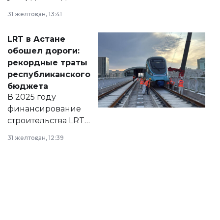
города на 2026–
31 желтоқсан, 13:41
2028 годы.
Соответствующий
LRT в Астане
документ
обошел дороги:
появился в базе
рекордные траты
нормативных
республиканского
правовых актов и
бюджета
на сайте маслихат
В 2025 году
города.
финансирование
строительства LRT
в Астане из
31 желтоқсан, 12:39
республиканского
бюджета достигло
рекордных
объемов.