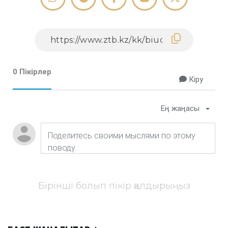
0 Пікірлер
Кіру
Ең жаңасы
Бірінші болып пікір қалдырыңыз