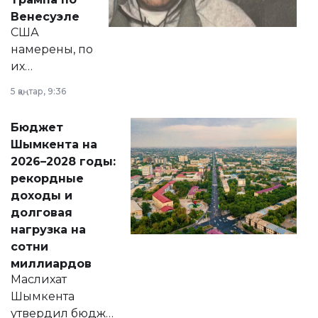
личного здоровья.
Венесуэле
США
намерены, по
их
утверждению,
5 қаңтар, 9:36
принести
свободу
Бюджет
народу
Шымкента на
Венесуэлы.
2026–2028 годы:
рекордные
доходы и
долговая
нагрузка на
сотни
миллиардов
Маслихат
Шымкента
утвердил бюджет