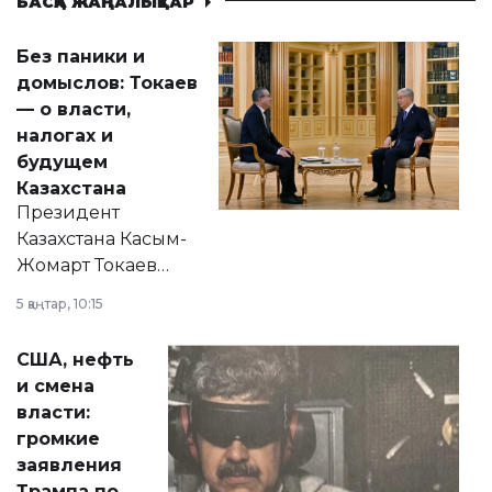
БАСҚА ЖАҢАЛЫҚТАР
Без паники и
домыслов: Токаев
— о власти,
налогах и
будущем
Казахстана
Президент
Казахстана Касым-
Жомарт Токаев
прокомментировал
5 қаңтар, 10:15
сразу несколько
актуальных тем —
США, нефть
от слухов о
и смена
политических
власти:
реформах до
громкие
вопросов армии,
заявления
экономики и
Трампа по