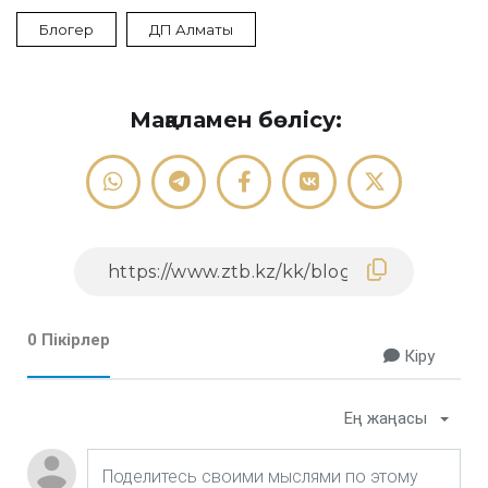
Блогер
ДП Алматы
Мақаламен бөлісу:
0 Пікірлер
Кіру
Ең жаңасы