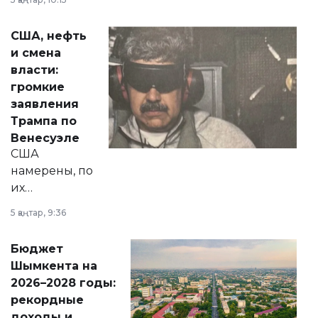
сразу несколько
актуальных тем —
США, нефть
от слухов о
и смена
политических
власти:
реформах до
громкие
вопросов армии,
заявления
экономики и
Трампа по
личного здоровья.
Венесуэле
США
намерены, по
их
утверждению,
5 қаңтар, 9:36
принести
свободу
Бюджет
народу
Шымкента на
Венесуэлы.
2026–2028 годы:
рекордные
доходы и