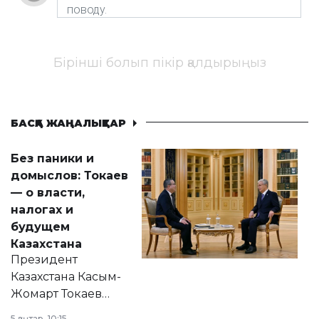
Бірінші болып пікір қалдырыңыз
БАСҚА ЖАҢАЛЫҚТАР
Без паники и
домыслов: Токаев
— о власти,
налогах и
будущем
Казахстана
Президент
Казахстана Касым-
Жомарт Токаев
прокомментировал
5 қаңтар, 10:15