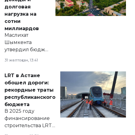
долговая
нагрузка на
сотни
миллиардов
Маслихат
Шымкента
утвердил бюджет
города на 2026–
31 желтоқсан, 13:41
2028 годы.
Соответствующий
LRT в Астане
документ
обошел дороги:
появился в базе
рекордные траты
нормативных
республиканского
правовых актов и
бюджета
на сайте маслихат
В 2025 году
города.
финансирование
строительства LRT
в Астане из