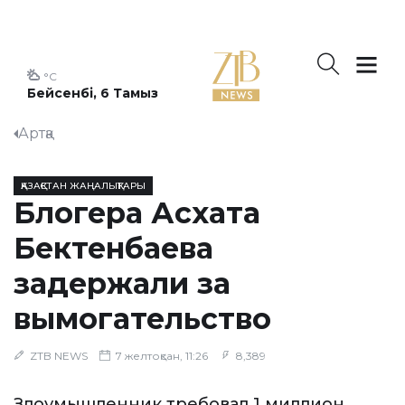
°C
Бейсенбі, 6 Тамыз
Артқа
ҚАЗАҚСТАН ЖАҢАЛЫҚТАРЫ
Блогера Асхата
Бектенбаева
задержали за
вымогательство
ZTB NEWS
7 желтоқсан, 11:26
8,389
Злоумышленник требовал 1 миллион