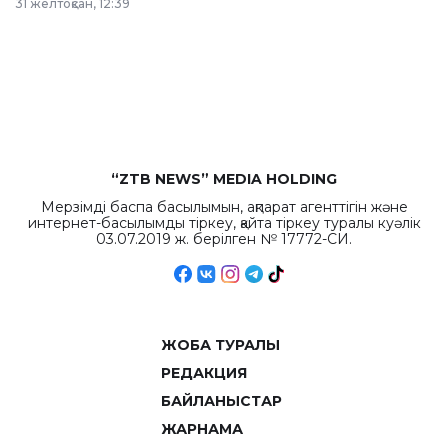
31 желтоқсан, 12:39
республиканского
бюджета достигло
рекордных
объемов.
“ZTB NEWS” MEDIA HOLDING
Мерзімді баспа басылымын, ақпарат агенттігін және
интернет-басылымды тіркеу, қайта тіркеу туралы куәлік
03.07.2019 ж. берілген № 17772-СИ.
ЖОБА ТУРАЛЫ
РЕДАКЦИЯ
БАЙЛАНЫСТАР
ЖАРНАМА