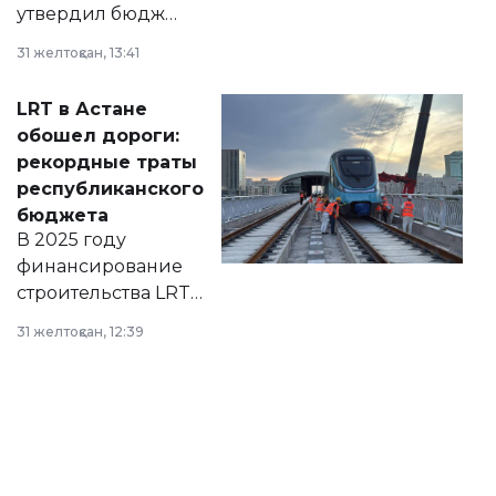
утвердил бюджет
города на 2026–
31 желтоқсан, 13:41
2028 годы.
Соответствующий
LRT в Астане
документ
обошел дороги:
появился в базе
рекордные траты
нормативных
республиканского
правовых актов и
бюджета
на сайте маслихат
В 2025 году
города.
финансирование
строительства LRT
в Астане из
31 желтоқсан, 12:39
республиканского
бюджета достигло
рекордных
объемов.