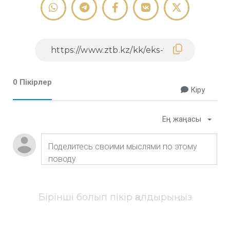
0 Пікірлер
Кіру
Ең жаңасы
Бірінші болып пікір қалдырыңыз