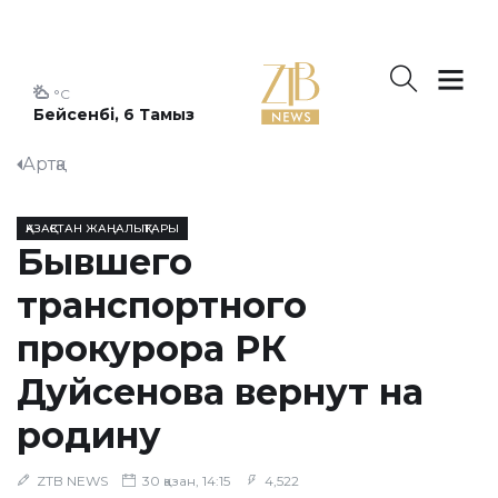
°C
Бейсенбі, 6 Тамыз
Артқа
ҚАЗАҚСТАН ЖАҢАЛЫҚТАРЫ
Бывшего
транспортного
прокурора РК
Дуйсенова вернут на
родину
ZTB NEWS
30 қазан, 14:15
4,522