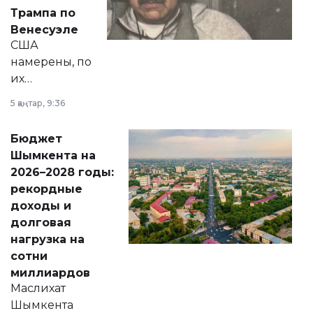
экономики и
Трампа по
личного здоровья.
Венесуэле
США
намерены, по
их
утверждению,
5 қаңтар, 9:36
принести
свободу
Бюджет
народу
Шымкента на
Венесуэлы.
2026–2028 годы:
рекордные
доходы и
долговая
нагрузка на
сотни
миллиардов
Маслихат
Шымкента