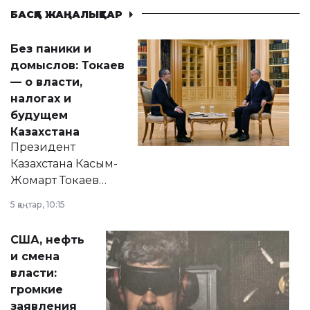
БАСҚА ЖАҢАЛЫҚТАР
Без паники и
домыслов: Токаев
— о власти,
налогах и
будущем
Казахстана
Президент
Казахстана Касым-
Жомарт Токаев
прокомментировал
5 қаңтар, 10:15
сразу несколько
актуальных тем —
США, нефть
от слухов о
и смена
политических
власти:
реформах до
громкие
вопросов армии,
заявления