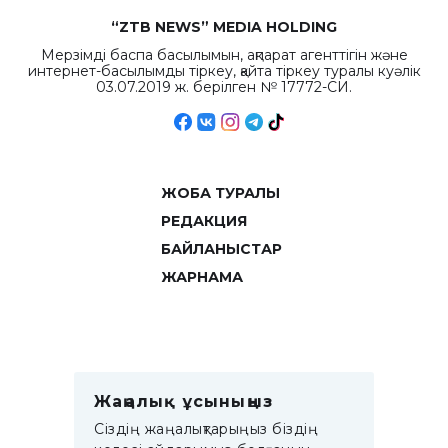
“ZTB NEWS” MEDIA HOLDING
Мерзімді баспа басылымын, ақпарат агенттігін және
интернет-басылымды тіркеу, қайта тіркеу туралы куәлік
03.07.2019 ж. берілген № 17772-СИ.
ЖОБА ТУРАЛЫ
РЕДАКЦИЯ
БАЙЛАНЫСТАР
ЖАРНАМА
Жаңалық ұсыныңыз
Сіздің жаңалықтарыңыз біздің