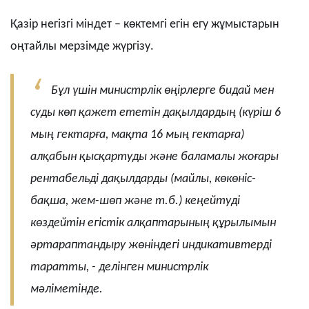
Қазір негізгі міндет – көктемгі егін егу жұмыстарын
оңтайлы мерзімде жүргізу.
Бұл үшін министрлік өңірлерге бидай мен
суды көп қажет ететін дақылдардың (күріш 6
мың гектарға, мақта 16 мың гектарға)
алқабын қысқартуды және баламалы жоғары
рентабельді дақылдарды (майлы, көкөніс-
бақша, жем-шөп және т.б.) кеңейтуді
көздейтін егістік алқаптарының құрылымын
әртараптандыру жөніндегі индикативтерді
таратты, - делінген министрлік
мәліметінде.