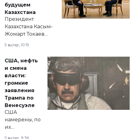
будущем
Казахстана
Президент
Казахстана Касым-
Жомарт Токаев
прокомментировал
5 қаңтар, 10:15
сразу несколько
актуальных тем —
США, нефть
от слухов о
и смена
политических
власти:
реформах до
громкие
вопросов армии,
заявления
экономики и
Трампа по
личного здоровья.
Венесуэле
США
намерены, по
их
утверждению,
5 қаңтар, 9:36