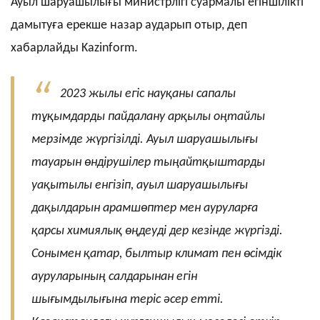
Ауыл шаруашылығы министрлігі суармалы егіншілікті
дамытуға ерекше назар аударып отыр, деп
хабарлайды
Kazinform
.
2023 жылы егіс науқаны сапалы
тұқымдарды пайдалану арқылы оңтайлы
мерзімде жүргізілді. Ауыл шаруашылығы
тауарын өндірушілер тыңайтқыштарды
уақытылы енгізіп, ауыл шаруашылығы
дақылдарын арамшөптер мен ауруларға
қарсы химиялық өңдеуді дер кезінде жүргізді.
Сонымен қатар, былтыр климат пен өсімдік
ауруларының салдарынан егін
шығымдылығына теріс әсер етті.