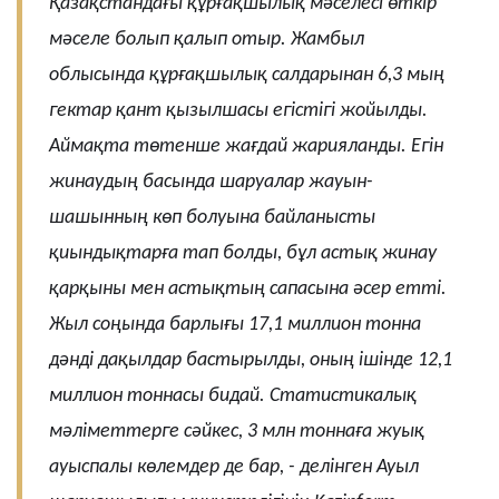
Қазақстандағы құрғақшылық мәселесі өткір
мәселе болып қалып отыр. Жамбыл
облысында құрғақшылық салдарынан 6,3 мың
гектар қант қызылшасы егістігі жойылды.
Аймақта төтенше жағдай жарияланды. Егін
жинаудың басында шаруалар жауын-
шашынның көп болуына байланысты
қиындықтарға тап болды, бұл астық жинау
қарқыны мен астықтың сапасына әсер етті.
Жыл соңында барлығы 17,1 миллион тонна
дәнді дақылдар бастырылды, оның ішінде 12,1
миллион тоннасы бидай. Статистикалық
мәліметтерге сәйкес, 3 млн тоннаға жуық
ауыспалы көлемдер де бар, - делінген Ауыл