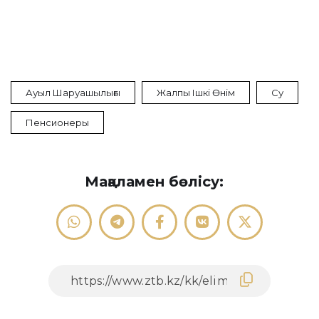
Ауыл Шаруашылығы
Жалпы Ішкі Өнім
Су
Пенсионеры
Мақаламен бөлісу: