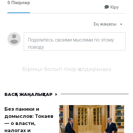
0 Пікірлер
Кіру
Ең жаңасы
Бірінші болып пікір қалдырыңыз
БАСҚА ЖАҢАЛЫҚТАР
Без паники и
домыслов: Токаев
— о власти,
налогах и