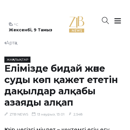
°C
Жексенбі, 9 Тамыз
Артқа
ЖАҢАЛЫҚТАР
Елімізде бидай және
суды көп қажет ететін
дақылдар алқабы
азаяды алқап
ZTB NEWS
13 наурыз, 13:01
2,548
Қазір негізгі міндет – көктемгі егін егу