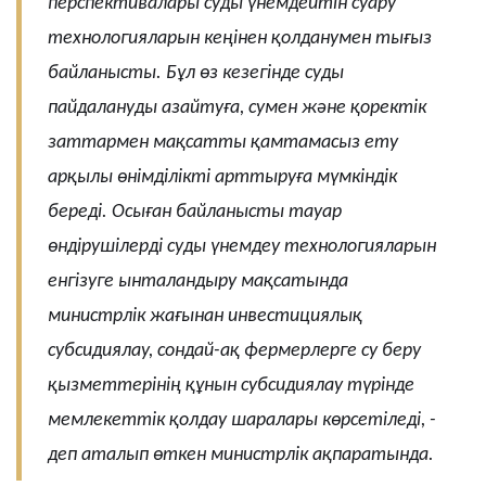
перспективалары суды үнемдейтін суару
технологияларын кеңінен қолданумен тығыз
байланысты. Бұл өз кезегінде суды
пайдалануды азайтуға, сумен және қоректік
заттармен мақсатты қамтамасыз ету
арқылы өнімділікті арттыруға мүмкіндік
береді. Осыған байланысты тауар
өндірушілерді суды үнемдеу технологияларын
енгізуге ынталандыру мақсатында
министрлік жағынан инвестициялық
субсидиялау, сондай-ақ фермерлерге су беру
қызметтерінің құнын субсидиялау түрінде
мемлекеттік қолдау шаралары көрсетіледі, -
деп аталып өткен министрлік ақпаратында.