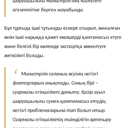
шаруашылығы министрлігінің Kazinform
агенттігіне берген жауабында.
Бұл тұрғыда ішкі тұтынуды ескере отырып, жиналған
өнім ішкі нарыққа қажет мөлшерді қамтамасыз етуге
және белгілі бір көлемде экспортқа жөнелтуге
жеткілікті болады.
Министрлік саланың өсуінің негізгі
факторларын анықтады. Соның бірі –
суармалы егіншілікті дамыту. Қазір ауыл
шаруашылығы сумен қамтамасыз етудің
негізгі проблемаларына тап болып отыр.
Суармалы егіншіліктің тиімділігін арттыру