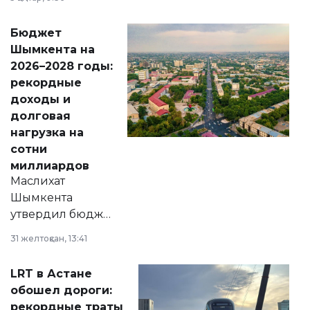
принести
свободу
Бюджет
народу
Шымкента на
Венесуэлы.
2026–2028 годы:
рекордные
доходы и
долговая
нагрузка на
сотни
миллиардов
Маслихат
Шымкента
утвердил бюджет
города на 2026–
31 желтоқсан, 13:41
2028 годы.
Соответствующий
LRT в Астане
документ
обошел дороги:
появился в базе
рекордные траты