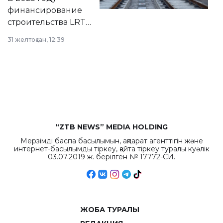
города.
финансирование
строительства LRT
в Астане из
31 желтоқсан, 12:39
республиканского
бюджета достигло
рекордных
объемов.
“ZTB NEWS” MEDIA HOLDING
Мерзімді баспа басылымын, ақпарат агенттігін және
интернет-басылымды тіркеу, қайта тіркеу туралы куәлік
03.07.2019 ж. берілген № 17772-СИ.
ЖОБА ТУРАЛЫ