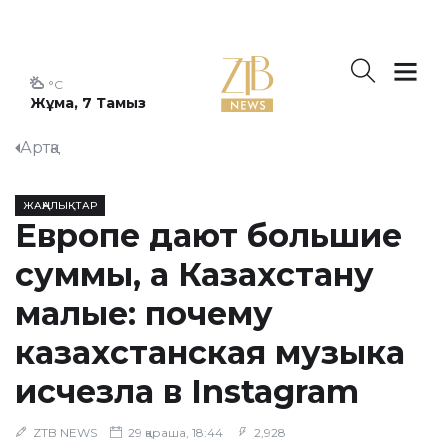
°C
Жұма, 7 Тамыз
Артқа
ЖАҢАЛЫҚТАР
Европе дают большие
суммы, а Казахстану
малые: почему
казахстанская музыка
исчезла в Instagram
ZTB NEWS
29 қараша, 18:44
2,928