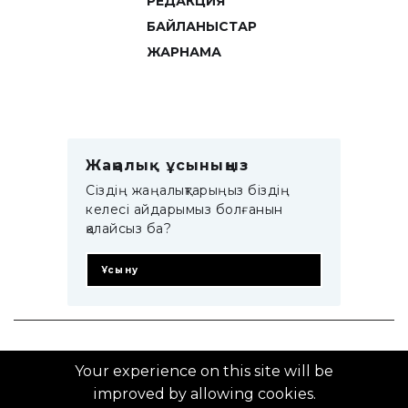
РЕДАКЦИЯ
БАЙЛАНЫСТАР
ЖАРНАМА
Жаңалық ұсыныңыз
Сіздің жаңалықтарыңыз біздің
келесі айдарымыз болғанын
қалайсыз ба?
Ұсыну
© 2014–2025 ZTB.KZ
Your experience on this site will be
improved by allowing cookies.