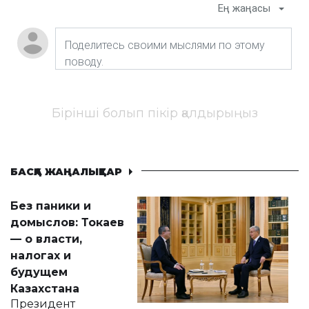
Ең жаңасы
Бірінші болып пікір қалдырыңыз
БАСҚА ЖАҢАЛЫҚТАР
Без паники и
домыслов: Токаев
— о власти,
налогах и
будущем
Казахстана
Президент