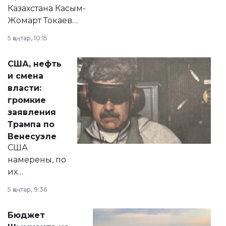
Казахстана Касым-
Жомарт Токаев
прокомментировал
5 қаңтар, 10:15
сразу несколько
актуальных тем —
США, нефть
от слухов о
и смена
политических
власти:
реформах до
громкие
вопросов армии,
заявления
экономики и
Трампа по
личного здоровья.
Венесуэле
США
намерены, по
их
утверждению,
5 қаңтар, 9:36
принести
свободу
Бюджет
народу