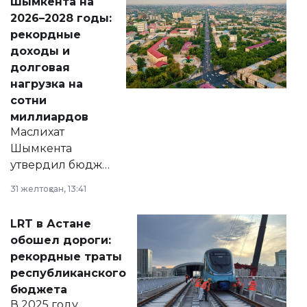
Шымкента на
Венесуэлы.
2026–2028 годы:
рекордные
доходы и
долговая
нагрузка на
сотни
миллиардов
Маслихат
Шымкента
утвердил бюджет
города на 2026–
31 желтоқсан, 13:41
2028 годы.
Соответствующий
LRT в Астане
документ
обошел дороги:
появился в базе
рекордные траты
нормативных
республиканского
правовых актов и
бюджета
на сайте маслихат
В 2025 году