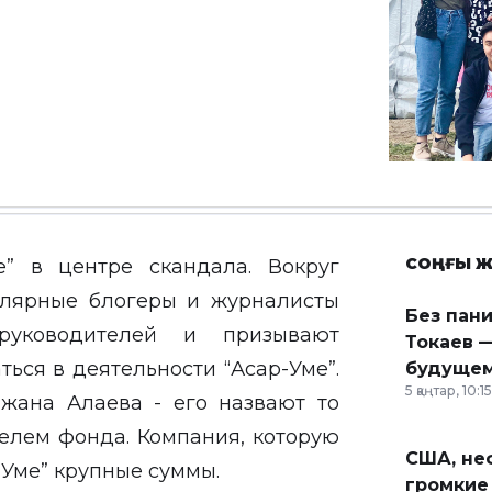
СОҢҒЫ Ж
е” в центре скандала. Вокруг
улярные блогеры и журналисты
Без пан
руководителей и призывают
Токаев —
ься в деятельности “Асар-Уме”.
будущем
5 қаңтар, 10:15
жана Алаева - его назвают то
елем фонда. Компания, которую
США, неф
-Уме” крупные суммы.
громкие