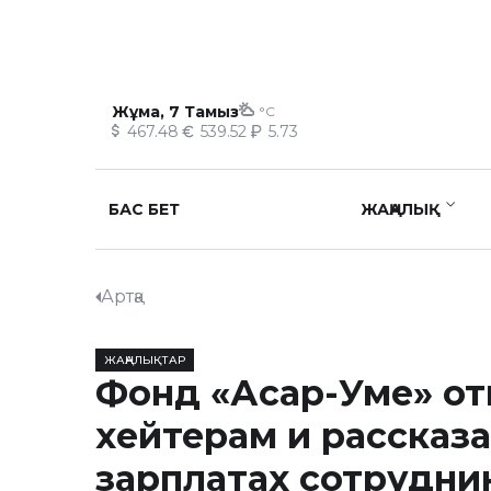
Жұма, 7 Тамыз
°C
467.48
539.52
5.73
БАС БЕТ
ЖАҢАЛЫҚ
Артқа
ЖАҢАЛЫҚТАР
Фонд «Асар-Уме» от
хейтерам и рассказа
зарплатах сотрудни