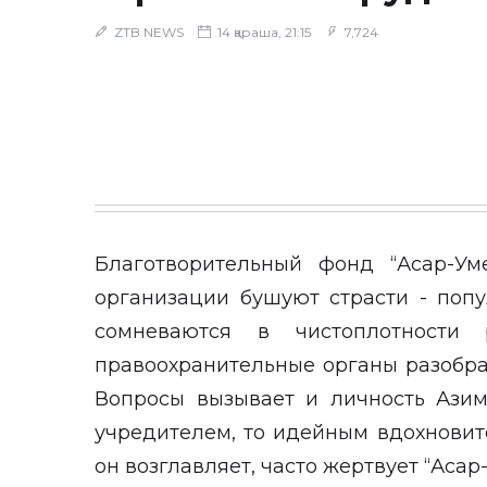
ZTB NEWS
14 қараша, 21:15
7,724
Благотворительный фонд “Асар-Ум
организации бушуют страсти - поп
сомневаются в чистоплотности 
правоохранительные органы разобрат
Вопросы вызывает и личность Азим
учредителем, то идейным вдохновит
он возглавляет, часто жертвует “Асар