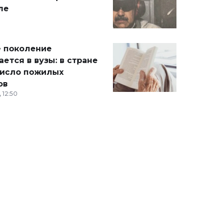
ле
 поколение
ется в вузы: в стране
число пожилых
ов
 12:50