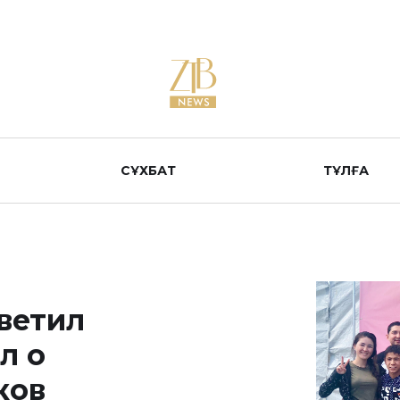
СҰХБАТ
ТҰЛҒА
ветил
л о
ков