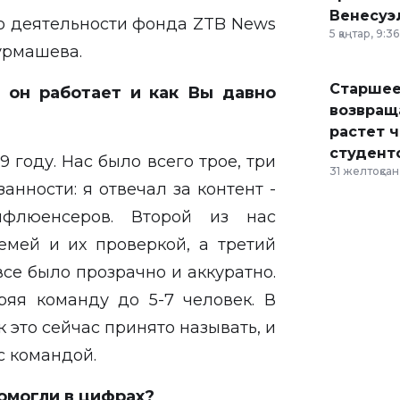
Венесуэ
 о деятельности фонда
ZTB News
5 қаңтар, 9:36
Нурмашева.
Старшее
 он работает и как Вы давно
возвраща
растет 
студент
 году. Нас было всего трое, три
31 желтоқсан,
анности: я отвечал за контент -
флюенсеров. Второй из нас
мей и их проверкой, а третий
се было прозрачно и аккуратно.
ряя команду до 5-7 человек. В
к это сейчас принято называть, и
с командой.
помогли в цифрах?