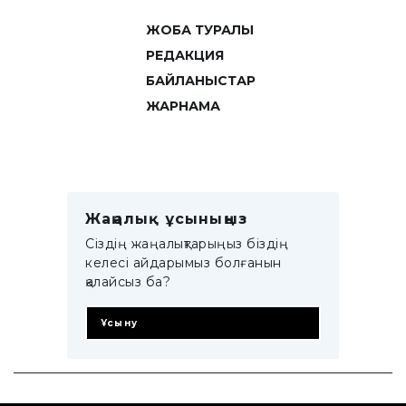
ЖОБА ТУРАЛЫ
РЕДАКЦИЯ
БАЙЛАНЫСТАР
ЖАРНАМА
Жаңалық ұсыныңыз
Сіздің жаңалықтарыңыз біздің
келесі айдарымыз болғанын
қалайсыз ба?
Ұсыну