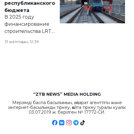
республиканского
правовых актов и
бюджета
на сайте маслихат
В 2025 году
города.
финансирование
строительства LRT
в Астане из
31 желтоқсан, 12:39
республиканского
бюджета достигло
рекордных
объемов.
“ZTB NEWS” MEDIA HOLDING
Мерзімді баспа басылымын, ақпарат агенттігін және
интернет-басылымды тіркеу, қайта тіркеу туралы куәлік
03.07.2019 ж. берілген № 17772-СИ.