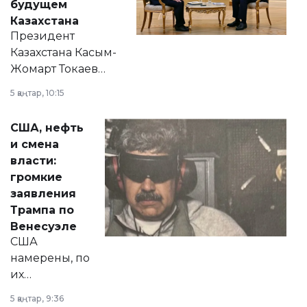
будущем
Казахстана
Президент
Казахстана Касым-
Жомарт Токаев
прокомментировал
5 қаңтар, 10:15
сразу несколько
актуальных тем —
США, нефть
от слухов о
и смена
политических
власти:
реформах до
громкие
вопросов армии,
заявления
экономики и
Трампа по
личного здоровья.
Венесуэле
США
намерены, по
их
утверждению,
5 қаңтар, 9:36