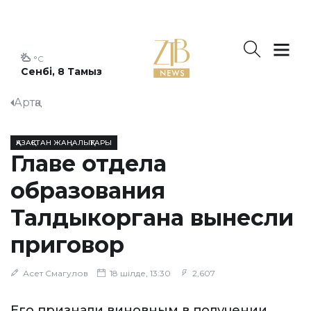
°C
Сенбі, 8 Тамыз
Артқа
ҚАЗАҚСТАН ЖАҢАЛЫҚТАРЫ
Главе отдела
образования
Талдыкоргана вынесли
приговор
Асет Смагулов
18 шілде, 13:30
2,607
Его признали виновным в получении