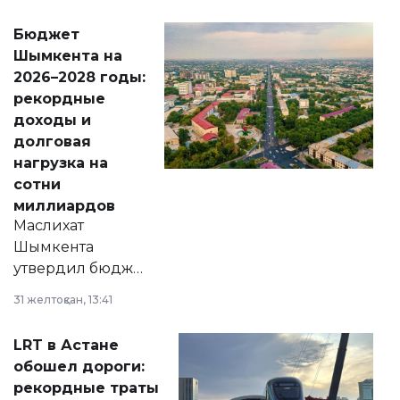
принести
свободу
Бюджет
народу
Шымкента на
Венесуэлы.
2026–2028 годы:
рекордные
доходы и
долговая
нагрузка на
сотни
миллиардов
Маслихат
Шымкента
утвердил бюджет
города на 2026–
31 желтоқсан, 13:41
2028 годы.
Соответствующий
LRT в Астане
документ
обошел дороги:
появился в базе
рекордные траты
нормативных