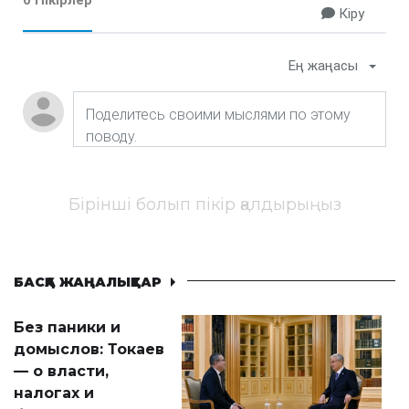
0 Пікірлер
Кіру
Ең жаңасы
Бірінші болып пікір қалдырыңыз
БАСҚА ЖАҢАЛЫҚТАР
Без паники и
домыслов: Токаев
— о власти,
налогах и