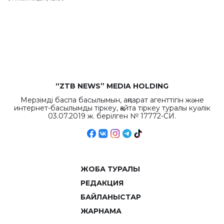
республиканского
бюджета достигло
рекордных
объемов.
“ZTB NEWS” MEDIA HOLDING
Мерзімді баспа басылымын, ақпарат агенттігін және
интернет-басылымды тіркеу, қайта тіркеу туралы куәлік
03.07.2019 ж. берілген № 17772-СИ.
ЖОБА ТУРАЛЫ
РЕДАКЦИЯ
БАЙЛАНЫСТАР
ЖАРНАМА