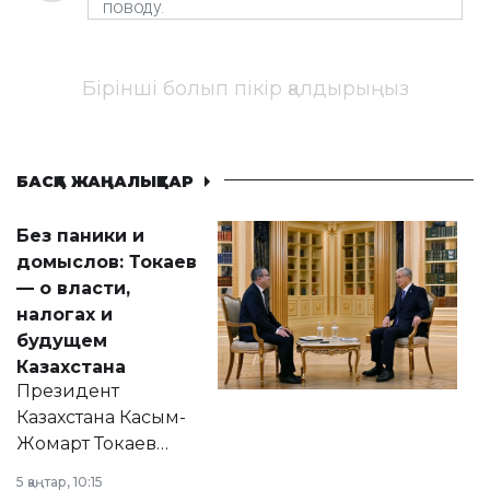
Бірінші болып пікір қалдырыңыз
БАСҚА ЖАҢАЛЫҚТАР
Без паники и
домыслов: Токаев
— о власти,
налогах и
будущем
Казахстана
Президент
Казахстана Касым-
Жомарт Токаев
прокомментировал
5 қаңтар, 10:15