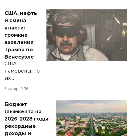
сразу несколько
актуальных тем —
США, нефть
от слухов о
и смена
политических
власти:
реформах до
громкие
вопросов армии,
заявления
экономики и
Трампа по
личного здоровья.
Венесуэле
США
намерены, по
их
утверждению,
5 қаңтар, 9:36
принести
свободу
Бюджет
народу
Шымкента на
Венесуэлы.
2026–2028 годы:
рекордные
доходы и