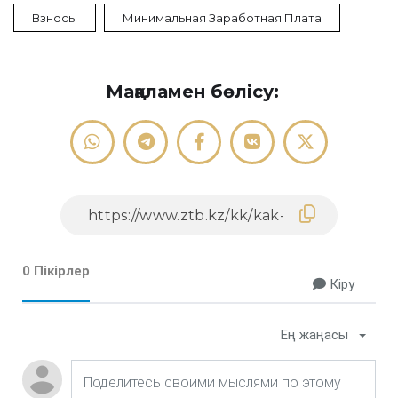
Взносы
Минимальная Заработная Плата
Мақаламен бөлісу:
0 Пікірлер
Кіру
Ең жаңасы