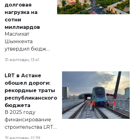
долговая
нагрузка на
сотни
миллиардов
Маслихат
Шымкента
утвердил бюджет
города на 2026–
31 желтоқсан, 13:41
2028 годы.
Соответствующий
LRT в Астане
документ
обошел дороги:
появился в базе
рекордные траты
нормативных
республиканского
правовых актов и
бюджета
на сайте маслихат
В 2025 году
города.
финансирование
строительства LRT
в Астане из
31 желтоқсан, 12:39