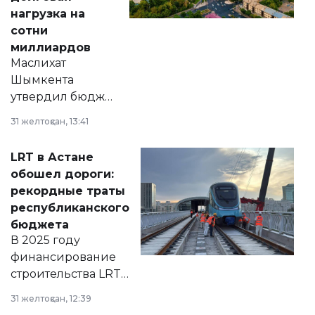
нагрузка на
сотни
миллиардов
Маслихат
Шымкента
утвердил бюджет
города на 2026–
31 желтоқсан, 13:41
2028 годы.
Соответствующий
LRT в Астане
документ
обошел дороги:
появился в базе
рекордные траты
нормативных
республиканского
правовых актов и
бюджета
на сайте маслихат
В 2025 году
города.
финансирование
строительства LRT
в Астане из
31 желтоқсан, 12:39
республиканского