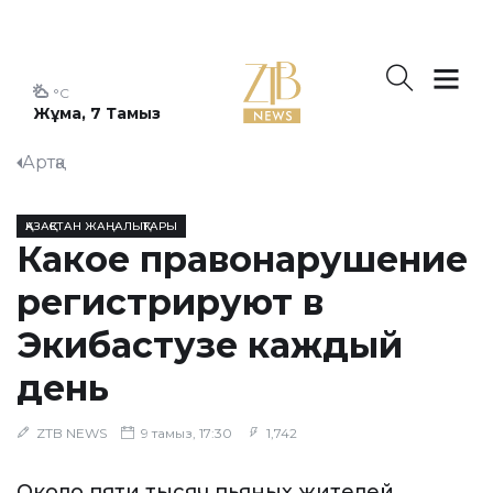
°C
Жұма, 7 Тамыз
Артқа
ҚАЗАҚСТАН ЖАҢАЛЫҚТАРЫ
Какое правонарушение
регистрируют в
Экибастузе каждый
день
ZTB NEWS
9 тамыз, 17:30
1,742
Около пяти тысяч пьяных жителей