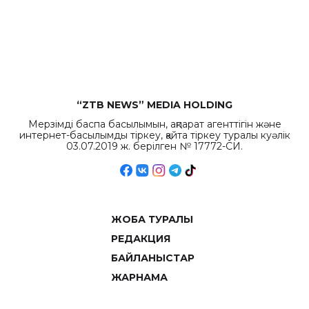
бюджета достигло
рекордных
объемов.
“ZTB NEWS” MEDIA HOLDING
Мерзімді баспа басылымын, ақпарат агенттігін және
интернет-басылымды тіркеу, қайта тіркеу туралы куәлік
03.07.2019 ж. берілген № 17772-СИ.
ЖОБА ТУРАЛЫ
РЕДАКЦИЯ
БАЙЛАНЫСТАР
ЖАРНАМА