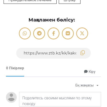
Принудительное Лечение
Штраф
Мақаламен бөлісу:
0 Пікірлер
Кіру
Ең жаңасы