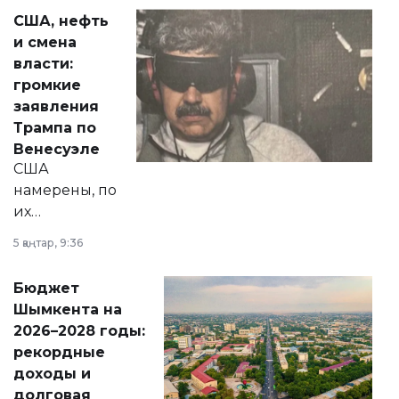
актуальных тем —
США, нефть
от слухов о
и смена
политических
власти:
реформах до
громкие
вопросов армии,
заявления
экономики и
Трампа по
личного здоровья.
Венесуэле
США
намерены, по
их
утверждению,
5 қаңтар, 9:36
принести
свободу
Бюджет
народу
Шымкента на
Венесуэлы.
2026–2028 годы:
рекордные
доходы и
долговая