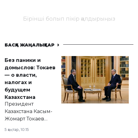
Бірінші болып пікір қалдырыңыз
БАСҚА ЖАҢАЛЫҚТАР
Без паники и
домыслов: Токаев
— о власти,
налогах и
будущем
Казахстана
Президент
Казахстана Касым-
Жомарт Токаев
прокомментировал
5 қаңтар, 10:15
сразу несколько