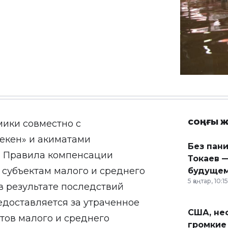
СОҢҒЫ Ж
ики совместно с
екен» и акиматами
Без пан
ы Правила компенсации
Токаев —
субъектам малого и среднего
будущем
5 қаңтар, 10:15
в результате последствий
едоставляется за утраченное
США, неф
тов малого и среднего
громкие