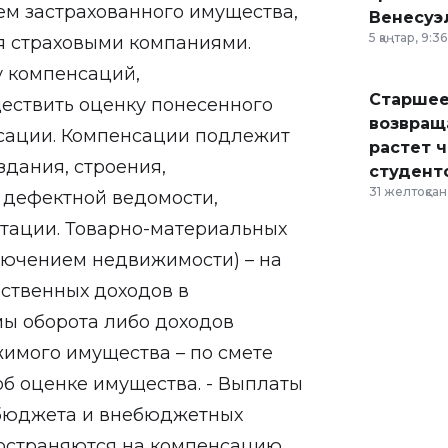
ем застрахованного имущества,
Венесуэ
5 қаңтар, 9:36
я страховыми компаниями.
у компенсаций,
Старшее
ствить оценку понесенного
возвраща
сации. Компенсации подлежит
растет 
здания, строения,
студент
31 желтоқсан,
 дефектной ведомости,
нтации. Товарно-материальных
ключением недвижимости) – на
ственных доходов в
мы оборота либо доходов
имого имущества – по смете
об оценке имущества. - Выплаты
сбюджета и внебюджетных
ространяются на компенсацию