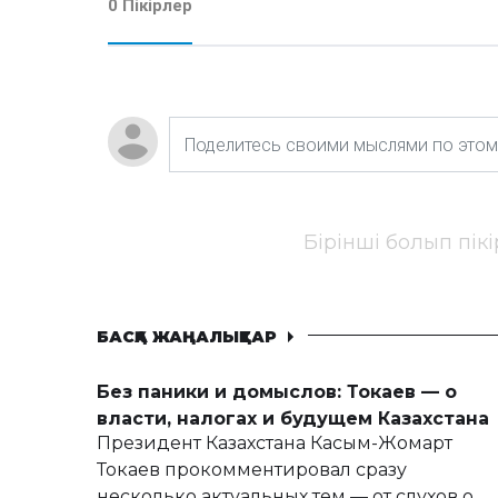
0 Пікірлер
Бірінші болып пік
БАСҚА ЖАҢАЛЫҚТАР
Без паники и домыслов: Токаев — о
власти, налогах и будущем Казахстана
Президент Казахстана Касым-Жомарт
Токаев прокомментировал сразу
несколько актуальных тем — от слухов о