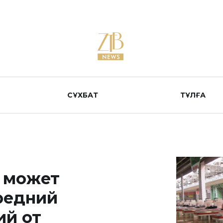
СҰХБАТ
ТҰЛҒА
 может
редний
ий от