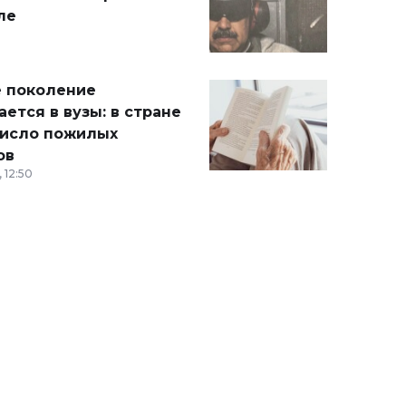
ле
 поколение
ется в вузы: в стране
число пожилых
ов
 12:50