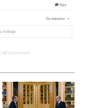
Кіру
Ең жаңасы
ір қалдырыңыз