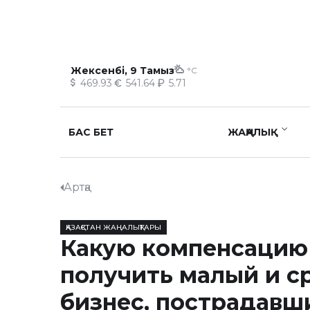
Жексенбі, 9 Тамыз
°C
469.93
541.64
5.71
БАС БЕТ
ЖАҢАЛЫҚ
Артқа
ҚАЗАҚСТАН ЖАҢАЛЫҚТАРЫ
Какую компенсацию
получить малый и с
бизнес, пострадавш