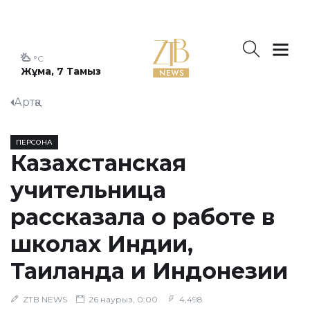
°C
Жұма, 7 Тамыз
Артқа
ПЕРСОНА
Казахстанская
учительница
рассказала о работе в
школах Индии,
Таиланда и Индонезии
ZTB NEWS
26 наурыз, 0:00
4,498