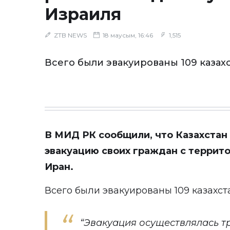
Израиля
ZTB NEWS
18 маусым, 16:46
1,515
Всего были эвакуированы 109 казах
В МИД РК
сообщили
, что Казахста
эвакуацию своих граждан с террит
Иран.
Всего были эвакуированы 109 казахст
“Эвакуация осуществлялась т