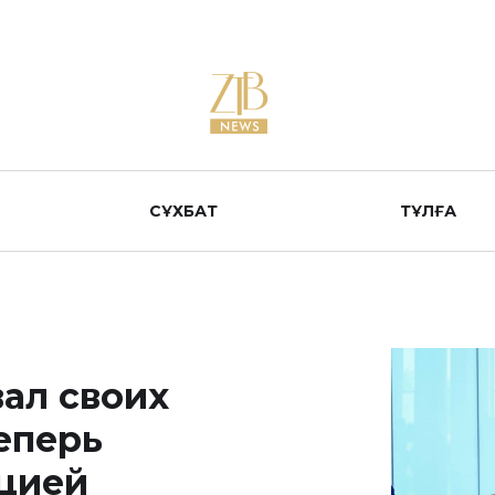
СҰХБАТ
ТҰЛҒА
вал своих
еперь
ацией