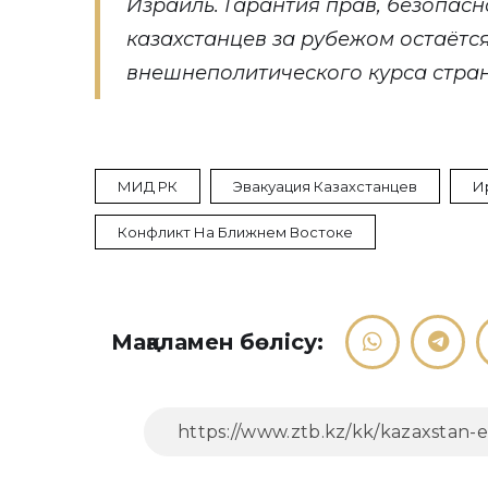
Израиль. Гарантия прав, безопасн
казахстанцев за рубежом остаётс
внешнеполитического курса страны
МИД РК
Эвакуация Казахстанцев
И
Конфликт На Ближнем Востоке
Мақаламен бөлісу: