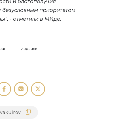
ости и благополучия
я безусловным приоритетом
”, - отметили в МИде.
ран
Израиль