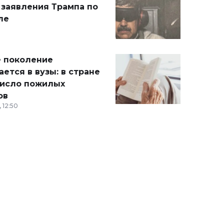
 заявления Трампа по
ле
 поколение
ется в вузы: в стране
число пожилых
ов
 12:50