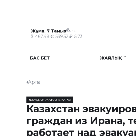
Жұма, 7 Тамыз
°C
467.48
539.52
5.73
БАС БЕТ
ЖАҢАЛЫҚ
Артқа
ҚАЗАҚСТАН ЖАҢАЛЫҚТАРЫ
Казахстан эвакуиро
граждан из Ирана, т
работает над эваку