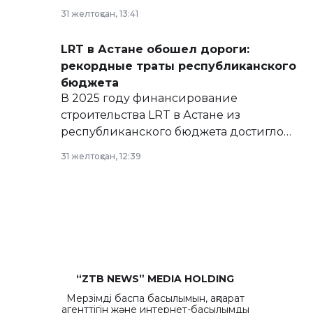
базе нормативных правовых актов и на
31 желтоқсан, 13:41
сайте маслихат города.
LRT в Астане обошел дороги:
рекордные траты республиканского
бюджета
В 2025 году финансирование
строительства LRT в Астане из
республиканского бюджета достигло
рекордных объемов.
31 желтоқсан, 12:39
“ZTB NEWS” MEDIA HOLDING
Мерзімді баспа басылымын, ақпарат
агенттігін және интернет-басылымды