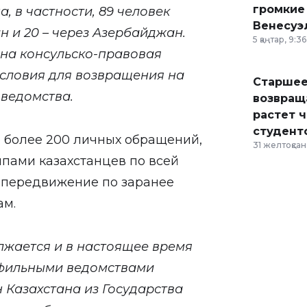
громкие
, в частности, 89 человек
Венесуэ
н и 20 – через Азербайджан.
5 қаңтар, 9:36
на консульско-правовая
словия для возвращения на
Старшее
 ведомства.
возвраща
растет 
студент
 более 200 личных обращений,
31 желтоқсан,
ппами казахстанцев по всей
 передвижение по заранее
ам.
лжается и в настоящее время
офильными ведомствами
 Казахстана из Государства