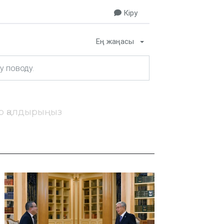
Кіру
Ең жаңасы
ір қалдырыңыз