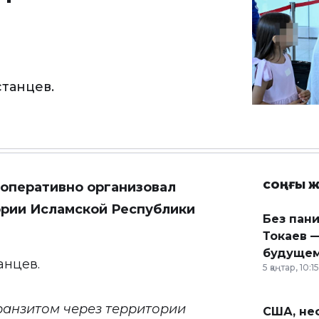
станцев.
СОҢҒЫ Ж
н оперативно организовал
ории Исламской Республики
Без пан
Токаев —
будущем
анцев.
5 қаңтар, 10:15
ранзитом через территории
США, неф