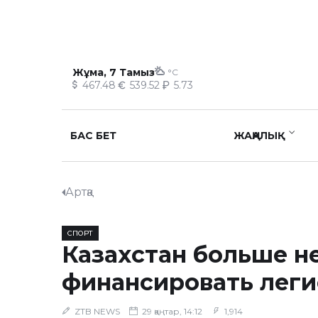
Жұма, 7 Тамыз
°C
467.48
539.52
5.73
БАС БЕТ
ЖАҢАЛЫҚ
Артқа
СПОРТ
Казахстан больше н
финансировать лег
ZTB NEWS
29 қаңтар, 14:12
1,914