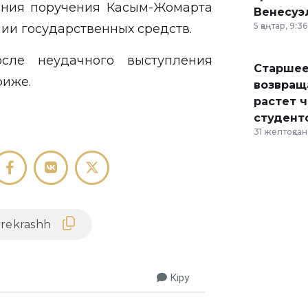
ения поручения Касым-Жомарта
Венесуэ
5 қаңтар, 9:36
ии государственных средств.
сле неудачного выступления
Старшее
риже.
возвраща
растет 
студент
31 желтоқсан,
Кіру