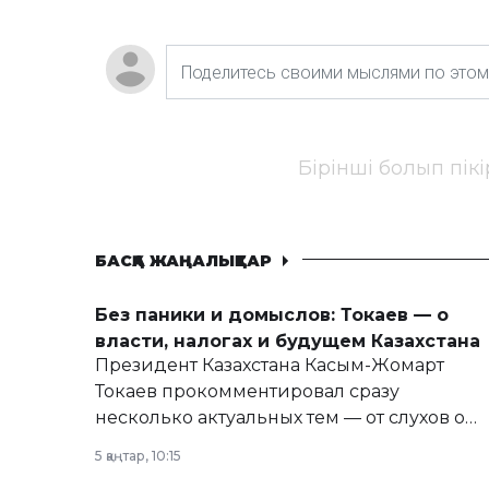
Бірінші болып пік
БАСҚА ЖАҢАЛЫҚТАР
Без паники и домыслов: Токаев — о
власти, налогах и будущем Казахстана
Президент Казахстана Касым-Жомарт
Токаев прокомментировал сразу
несколько актуальных тем — от слухов о
политических реформах до вопросов
5 қаңтар, 10:15
армии, экономики и личного здоровья.