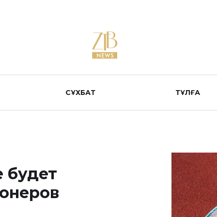
СҰХБАТ
ТҰЛҒА
е будет
ионеров