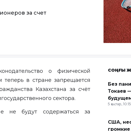
ионеров за счет
СОҢҒЫ Ж
онодательство о физической
ым теперь в стране запрещается
Без пан
ражданства Казахстана за счёт
Токаев —
игосударственного сектора.
будущем
5 қаңтар, 10:15
ше не будут содержаться за
США, неф
громкие