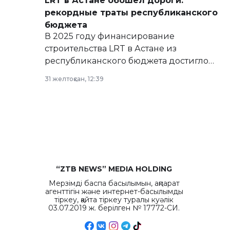
LRT в Астане обошел дороги:
рекордные траты республиканского
бюджета
В 2025 году финансирование
строительства LRT в Астане из
республиканского бюджета достигло
рекордных объемов.
31 желтоқсан, 12:39
“ZTB NEWS” MEDIA HOLDING
Мерзімді баспа басылымын, ақпарат
агенттігін және интернет-басылымды
тіркеу, қайта тіркеу туралы куәлік
03.07.2019 ж. берілген № 17772-СИ.