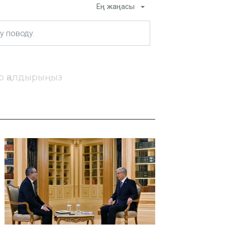
Ең жаңасы
ір қалдырыңыз