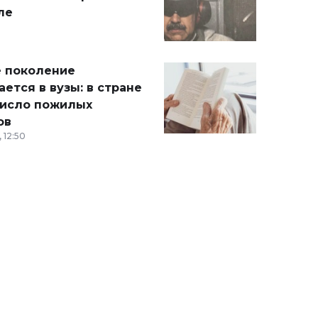
ле
 поколение
ется в вузы: в стране
число пожилых
ов
 12:50