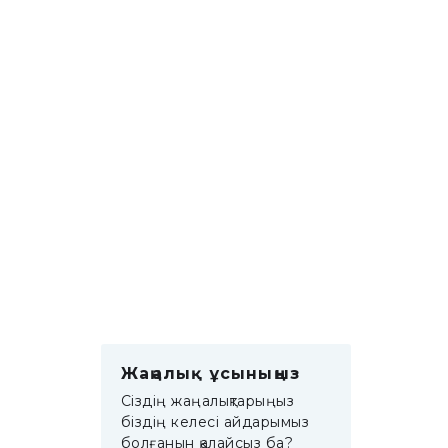
Жаңалық ұсыныңыз
Сіздің жаңалықтарыңыз
біздің келесі айдарымыз
болғанын қалайсыз ба?