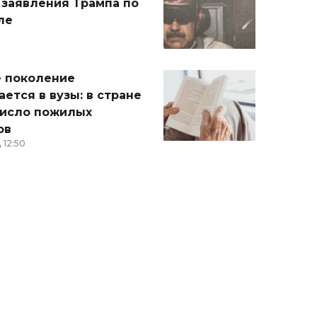
 заявления Трампа по
ле
 поколение
ется в вузы: в стране
число пожилых
ов
 12:50