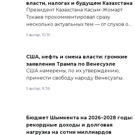
власти, налогах и будущем Казахстана
Президент Казахстана Касым-Жомарт
Токаев прокомментировал сразу
несколько актуальных тем — от слухов о
политических реформах до вопросов
5 қаңтар, 10:15
армии, экономики и личного здоровья.
США, нефть и смена власти: громкие
заявления Трампа по Венесуэле
США намерены, по их утверждению,
принести свободу народу Венесуэлы.
5 қаңтар, 9:36
Бюджет Шымкента на 2026–2028 годы:
рекордные доходы и долговая
нагрузка на сотни миллиардов