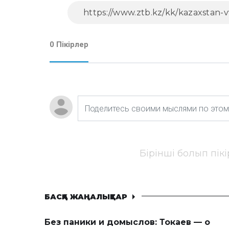
0 Пікірлер
Бірінші болып пік
БАСҚА ЖАҢАЛЫҚТАР
Без паники и домыслов: Токаев — о