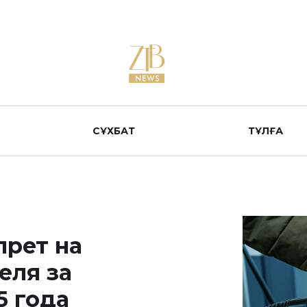
СҰХБАТ
ТҰЛҒА
прет на
еля за
5 года