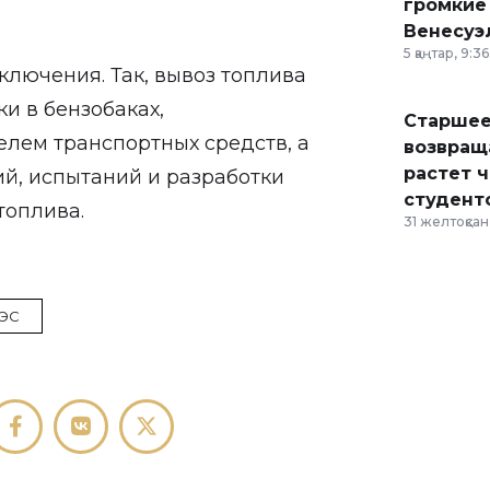
громкие
Венесуэ
5 қаңтар, 9:36
ключения. Так, вывоз топлива
и в бензобаках,
Старшее
лем транспортных средств, а
возвраща
растет 
й, испытаний и разработки
студент
топлива.
31 желтоқсан,
ЭС