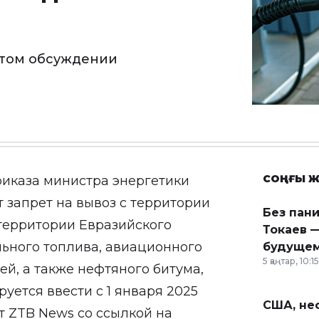
ытом обсуждении
СОҢҒЫ Ж
риказа министра энергетики
 запрет на вывоз с территории
Без пан
территории Евразийского
Токаев —
льного топлива, авиационного
будущем
5 қаңтар, 10:15
ей, а также нефтяного битума,
руется ввести с 1 января 2025
США, неф
ет
ZTB News
со ссылкой на