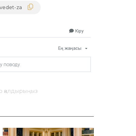
Кіру
Ең жаңасы
ір қалдырыңыз