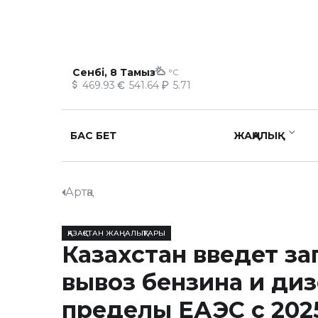
Сенбі, 8 Тамыз
°C
469.93
541.64
5.71
БАС БЕТ
ЖАҢАЛЫҚ
Артқа
ҚАЗАҚСТАН ЖАҢАЛЫҚТАРЫ
Казахстан введет за
вывоз бензина и диз
пределы ЕАЭС с 202