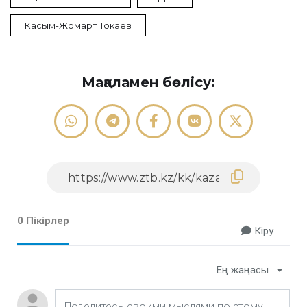
Касым-Жомарт Токаев
Мақаламен бөлісу:
0 Пікірлер
Кіру
Ең жаңасы