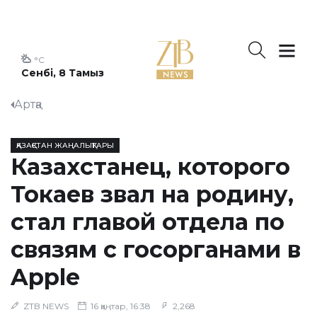
°C
Сенбі, 8 Тамыз
Артқа
ҚАЗАҚСТАН ЖАҢАЛЫҚТАРЫ
Казахстанец, которого
Токаев звал на родину,
стал главой отдела по
связям с госорганами в
Apple
ZTB NEWS
16 қаңтар, 16:38
2,268