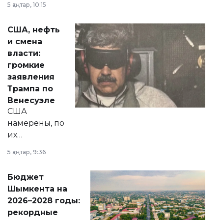
5 қаңтар, 10:15
сразу несколько
актуальных тем —
США, нефть
от слухов о
и смена
политических
власти:
реформах до
громкие
вопросов армии,
заявления
экономики и
Трампа по
личного здоровья.
Венесуэле
США
намерены, по
их
утверждению,
5 қаңтар, 9:36
принести
свободу
Бюджет
народу
Шымкента на
Венесуэлы.
2026–2028 годы:
рекордные