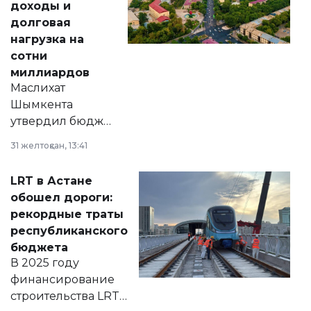
доходы и
долговая
нагрузка на
сотни
миллиардов
Маслихат
Шымкента
утвердил бюджет
города на 2026–
31 желтоқсан, 13:41
2028 годы.
Соответствующий
LRT в Астане
документ
обошел дороги:
появился в базе
рекордные траты
нормативных
республиканского
правовых актов и
бюджета
на сайте маслихат
В 2025 году
города.
финансирование
строительства LRT