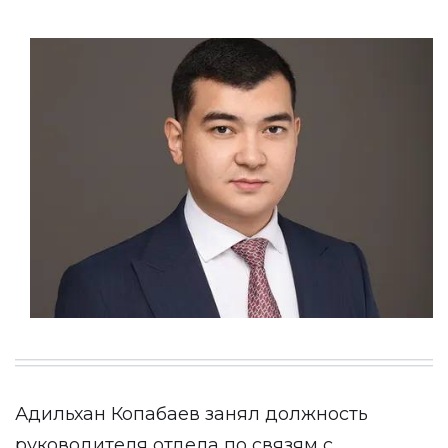
Адильхан Копабаев занял должность
руководителя отдела по связям с