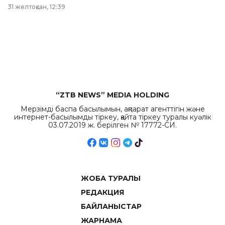
в Астане из
31 желтоқсан, 12:39
республиканского
бюджета достигло
рекордных
объемов.
“ZTB NEWS” MEDIA HOLDING
Мерзімді баспа басылымын, ақпарат агенттігін және
интернет-басылымды тіркеу, қайта тіркеу туралы куәлік
03.07.2019 ж. берілген № 17772-СИ.
ЖОБА ТУРАЛЫ
РЕДАКЦИЯ
БАЙЛАНЫСТАР
ЖАРНАМА