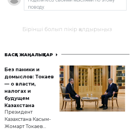
Бірінші болып пікір қалдырыңыз
БАСҚА ЖАҢАЛЫҚТАР
Без паники и
домыслов: Токаев
— о власти,
налогах и
будущем
Казахстана
Президент
Казахстана Касым-
Жомарт Токаев
прокомментировал