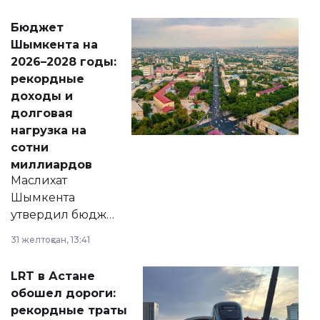
принести
свободу
Бюджет
народу
Шымкента на
Венесуэлы.
2026–2028 годы:
рекордные
доходы и
долговая
нагрузка на
сотни
миллиардов
Маслихат
Шымкента
утвердил бюджет
города на 2026–
31 желтоқсан, 13:41
2028 годы.
Соответствующий
LRT в Астане
документ
обошел дороги:
появился в базе
рекордные траты
нормативных