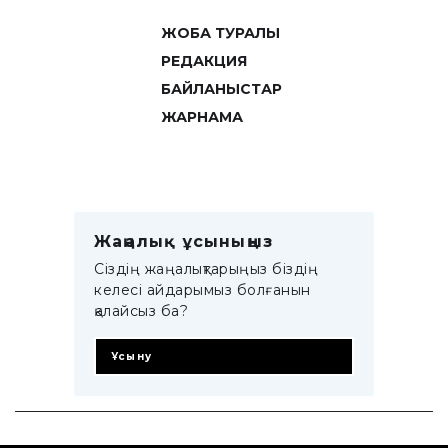
ЖОБА ТУРАЛЫ
РЕДАКЦИЯ
БАЙЛАНЫСТАР
ЖАРНАМА
Жаңалық ұсыныңыз
Сіздің жаңалықтарыңыз біздің
келесі айдарымыз болғанын
қалайсыз ба?
Ұсыну