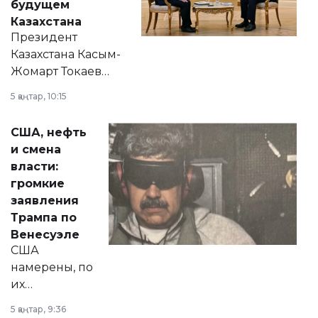
будущем
Казахстана
Президент
Казахстана Касым-
Жомарт Токаев
прокомментировал
5 қаңтар, 10:15
сразу несколько
актуальных тем —
США, нефть
от слухов о
и смена
политических
власти:
реформах до
громкие
вопросов армии,
заявления
экономики и
Трампа по
личного здоровья.
Венесуэле
США
намерены, по
их
утверждению,
5 қаңтар, 9:36