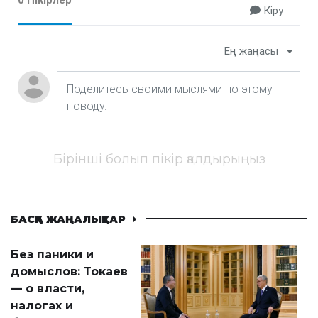
0 Пікірлер
Кіру
Ең жаңасы
Бірінші болып пікір қалдырыңыз
БАСҚА ЖАҢАЛЫҚТАР
Без паники и
домыслов: Токаев
— о власти,
налогах и