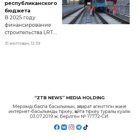
республиканского
правовых актов и
бюджета
на сайте маслихат
В 2025 году
города.
финансирование
строительства LRT
в Астане из
31 желтоқсан, 12:39
республиканского
бюджета достигло
рекордных
объемов.
“ZTB NEWS” MEDIA HOLDING
Мерзімді баспа басылымын, ақпарат агенттігін және
интернет-басылымды тіркеу, қайта тіркеу туралы куәлік
03.07.2019 ж. берілген № 17772-СИ.