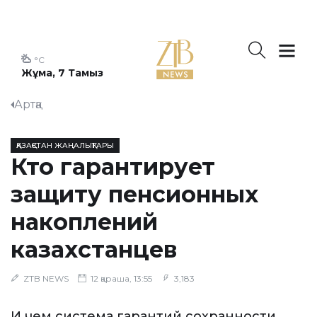
°C
Жұма, 7 Тамыз
Артқа
ҚАЗАҚСТАН ЖАҢАЛЫҚТАРЫ
Кто гарантирует
защиту пенсионных
накоплений
казахстанцев
ZTB NEWS
12 қараша, 13:55
3,183
И чем система гарантий сохранности