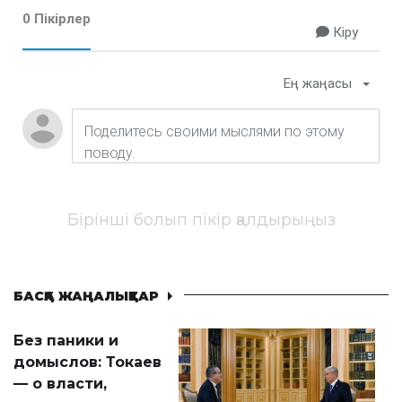
0 Пікірлер
Кіру
Ең жаңасы
Бірінші болып пікір қалдырыңыз
БАСҚА ЖАҢАЛЫҚТАР
Без паники и
домыслов: Токаев
— о власти,