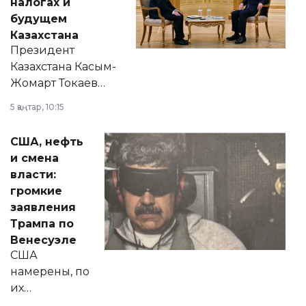
налогах и
будущем
Казахстана
Президент
Казахстана Касым-
Жомарт Токаев
прокомментировал
5 қаңтар, 10:15
сразу несколько
актуальных тем —
США, нефть
от слухов о
и смена
политических
власти:
реформах до
громкие
вопросов армии,
заявления
экономики и
Трампа по
личного здоровья.
Венесуэле
США
намерены, по
их
утверждению,