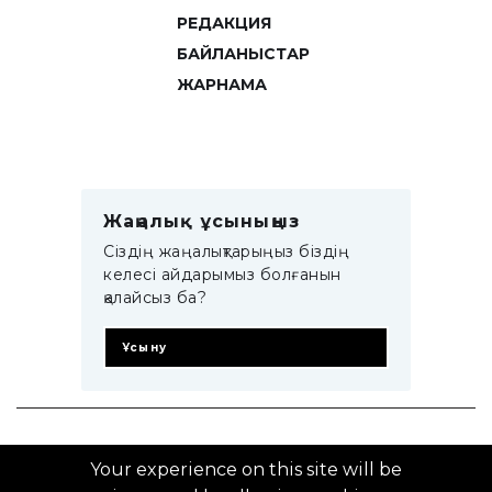
РЕДАКЦИЯ
БАЙЛАНЫСТАР
ЖАРНАМА
Жаңалық ұсыныңыз
Сіздің жаңалықтарыңыз біздің
келесі айдарымыз болғанын
қалайсыз ба?
Ұсыну
© 2014–2025 ZTB.KZ
Your experience on this site will be