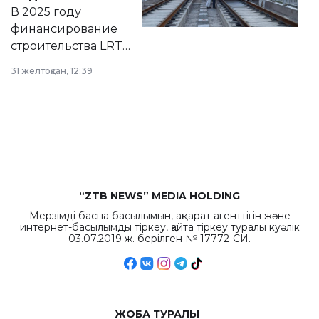
на сайте маслихат
В 2025 году
города.
финансирование
строительства LRT
в Астане из
31 желтоқсан, 12:39
республиканского
бюджета достигло
рекордных
объемов.
“ZTB NEWS” MEDIA HOLDING
Мерзімді баспа басылымын, ақпарат агенттігін және
интернет-басылымды тіркеу, қайта тіркеу туралы куәлік
03.07.2019 ж. берілген № 17772-СИ.
ЖОБА ТУРАЛЫ