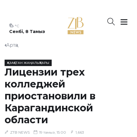
°C
Сенбі, 8 Тамыз
Артқа
ҚАЗАҚСТАН ЖАҢАЛЫҚТАРЫ
Лицензии трех
колледжей
приостановили в
Карагандинской
области
ZTB NEWS
19 тамыз, 15:00
1,663