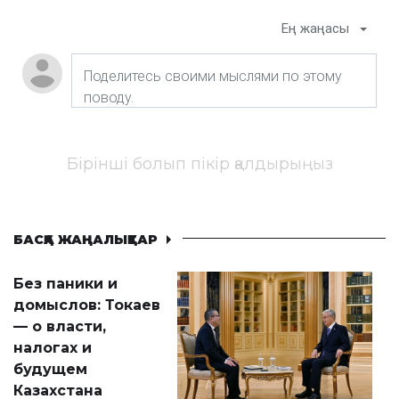
Ең жаңасы
Бірінші болып пікір қалдырыңыз
БАСҚА ЖАҢАЛЫҚТАР
Без паники и
домыслов: Токаев
— о власти,
налогах и
будущем
Казахстана