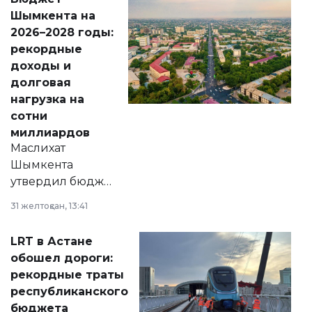
народу
Шымкента на
Венесуэлы.
2026–2028 годы:
рекордные
доходы и
долговая
нагрузка на
сотни
миллиардов
Маслихат
Шымкента
утвердил бюджет
города на 2026–
31 желтоқсан, 13:41
2028 годы.
Соответствующий
LRT в Астане
документ
обошел дороги:
появился в базе
рекордные траты
нормативных
республиканского
правовых актов и
бюджета