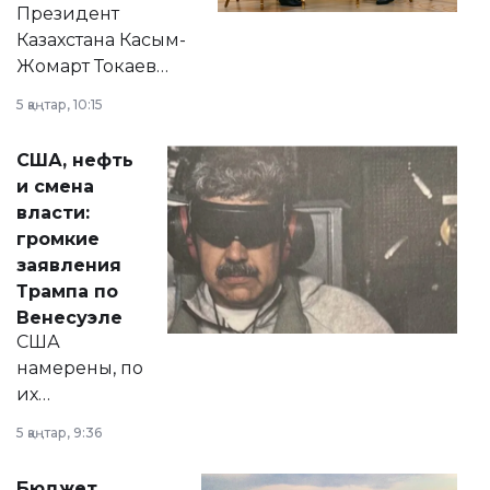
Президент
Казахстана Касым-
Жомарт Токаев
прокомментировал
5 қаңтар, 10:15
сразу несколько
актуальных тем —
США, нефть
от слухов о
и смена
политических
власти:
реформах до
громкие
вопросов армии,
заявления
экономики и
Трампа по
личного здоровья.
Венесуэле
США
намерены, по
их
утверждению,
5 қаңтар, 9:36
принести
свободу
Бюджет