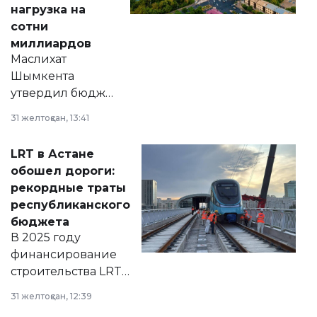
нагрузка на
сотни
миллиардов
Маслихат
Шымкента
утвердил бюджет
города на 2026–
31 желтоқсан, 13:41
2028 годы.
Соответствующий
LRT в Астане
документ
обошел дороги:
появился в базе
рекордные траты
нормативных
республиканского
правовых актов и
бюджета
на сайте маслихат
В 2025 году
города.
финансирование
строительства LRT
в Астане из
31 желтоқсан, 12:39
республиканского