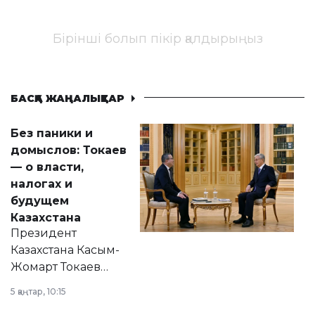
Бірінші болып пікір қалдырыңыз
БАСҚА ЖАҢАЛЫҚТАР
Без паники и
домыслов: Токаев
— о власти,
налогах и
будущем
Казахстана
Президент
Казахстана Касым-
Жомарт Токаев
прокомментировал
5 қаңтар, 10:15
сразу несколько