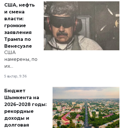
актуальных тем —
США, нефть
от слухов о
и смена
политических
власти:
реформах до
громкие
вопросов армии,
заявления
экономики и
Трампа по
личного здоровья.
Венесуэле
США
намерены, по
их
утверждению,
5 қаңтар, 9:36
принести
свободу
Бюджет
народу
Шымкента на
Венесуэлы.
2026–2028 годы:
рекордные
доходы и
долговая