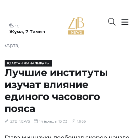
°C
Жұма, 7 Тамыз
Артқа
ҚАЗАҚСТАН ЖАҢАЛЫҚТАРЫ
Лучшие институты
изучат влияние
единого часового
пояса
ZTB NEWS
14 қараша, 15:03
1,966
Глава миннауки пообещал скорое начало