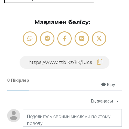
Мақаламен бөлісу:
0 Пікірлер
Кіру
Ең жаңасы