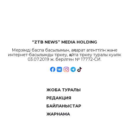
бюджета достигло
рекордных
объемов.
“ZTB NEWS” MEDIA HOLDING
Мерзімді баспа басылымын, ақпарат агенттігін және
интернет-басылымды тіркеу, қайта тіркеу туралы куәлік
03.07.2019 ж. берілген № 17772-СИ.
ЖОБА ТУРАЛЫ
РЕДАКЦИЯ
БАЙЛАНЫСТАР
ЖАРНАМА