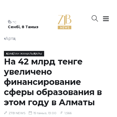
°C
Сенбі, 8 Тамыз
Артқа
ҚАЗАҚСТАН ЖАҢАЛЫҚТАРЫ
На 42 млрд тенге
увеличено
финансирование
сферы образования в
этом году в Алматы
ZTB NEWS
15 тамыз, 13:00
1,566