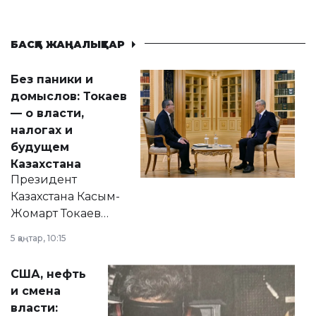
БАСҚА ЖАҢАЛЫҚТАР
Без паники и
домыслов: Токаев
— о власти,
налогах и
будущем
Казахстана
Президент
Казахстана Касым-
Жомарт Токаев
прокомментировал
5 қаңтар, 10:15
сразу несколько
актуальных тем —
США, нефть
от слухов о
и смена
политических
власти:
реформах до