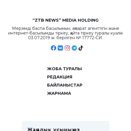
“ZTB NEWS” MEDIA HOLDING
Мерзімді баспа басылымын, ақпарат агенттігін және
интернет-басылымды тіркеу, қайта тіркеу туралы куәлік
03.07.2019 ж. берілген № 17772-СИ.
ЖОБА ТУРАЛЫ
РЕДАКЦИЯ
БАЙЛАНЫСТАР
ЖАРНАМА
Жаңалық ұсыныңыз