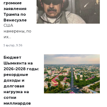
громкие
вопросов армии,
заявления
экономики и
Трампа по
личного здоровья.
Венесуэле
США
намерены, по
их
утверждению,
5 қаңтар, 9:36
принести
свободу
Бюджет
народу
Шымкента на
Венесуэлы.
2026–2028 годы:
рекордные
доходы и
долговая
нагрузка на
сотни
миллиардов