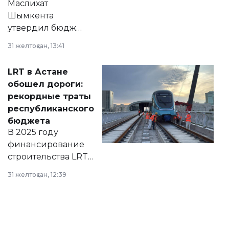
Маслихат
Шымкента
утвердил бюджет
города на 2026–
31 желтоқсан, 13:41
2028 годы.
Соответствующий
LRT в Астане
документ
обошел дороги:
появился в базе
рекордные траты
нормативных
республиканского
правовых актов и
бюджета
на сайте маслихат
В 2025 году
города.
финансирование
строительства LRT
в Астане из
31 желтоқсан, 12:39
республиканского
бюджета достигло
рекордных
объемов.