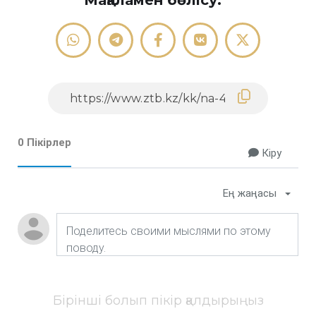
0 Пікірлер
Кіру
Ең жаңасы
Бірінші болып пікір қалдырыңыз