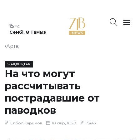
°C
Сенбі, 8 Тамыз
Артқа
ЖАҢАЛЫҚТАР
На что могут
рассчитывать
пострадавшие от
паводков
Елбол Каримов
10 сәуір, 16:20
7,443