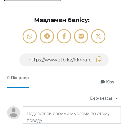
Мақаламен бөлісу:
0 Пікірлер
Кіру
Ең жаңасы