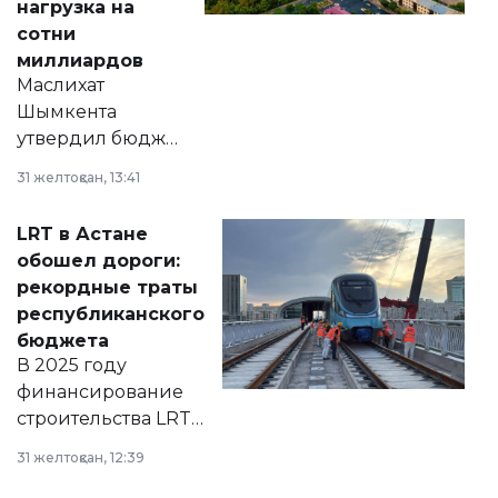
нагрузка на
сотни
миллиардов
Маслихат
Шымкента
утвердил бюджет
города на 2026–
31 желтоқсан, 13:41
2028 годы.
Соответствующий
LRT в Астане
документ
обошел дороги:
появился в базе
рекордные траты
нормативных
республиканского
правовых актов и
бюджета
на сайте маслихат
В 2025 году
города.
финансирование
строительства LRT
в Астане из
31 желтоқсан, 12:39
республиканского