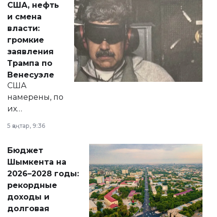
США, нефть
от слухов о
и смена
политических
власти:
реформах до
громкие
вопросов армии,
заявления
экономики и
Трампа по
личного здоровья.
Венесуэле
США
намерены, по
их
утверждению,
5 қаңтар, 9:36
принести
свободу
Бюджет
народу
Шымкента на
Венесуэлы.
2026–2028 годы:
рекордные
доходы и
долговая