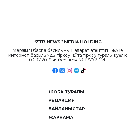
бюджета достигло
рекордных
объемов.
“ZTB NEWS” MEDIA HOLDING
Мерзімді баспа басылымын, ақпарат агенттігін және
интернет-басылымды тіркеу, қайта тіркеу туралы куәлік
03.07.2019 ж. берілген № 17772-СИ.
ЖОБА ТУРАЛЫ
РЕДАКЦИЯ
БАЙЛАНЫСТАР
ЖАРНАМА