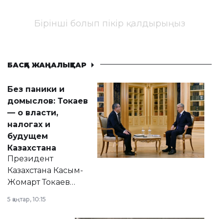
Бірінші болып пікір қалдырыңыз
БАСҚА ЖАҢАЛЫҚТАР
Без паники и
домыслов: Токаев
— о власти,
налогах и
будущем
Казахстана
Президент
Казахстана Касым-
Жомарт Токаев
прокомментировал
5 қаңтар, 10:15
сразу несколько
актуальных тем —