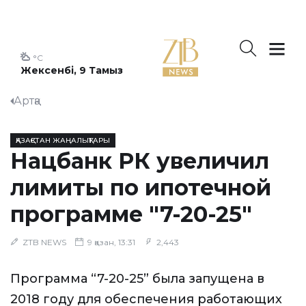
°C
Жексенбі, 9 Тамыз
Артқа
ҚАЗАҚСТАН ЖАҢАЛЫҚТАРЫ
Нацбанк РК увеличил
лимиты по ипотечной
программе "7-20-25"
ZTB NEWS
9 қазан, 13:31
2,443
Программа “7-20-25” была запущена в
2018 году для обеспечения работающих