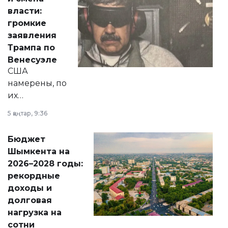
политических
власти:
реформах до
громкие
вопросов армии,
заявления
экономики и
Трампа по
личного здоровья.
Венесуэле
США
намерены, по
их
утверждению,
5 қаңтар, 9:36
принести
свободу
Бюджет
народу
Шымкента на
Венесуэлы.
2026–2028 годы:
рекордные
доходы и
долговая
нагрузка на
сотни