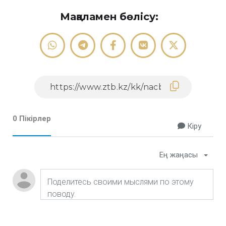
Мақаламен бөлісу:
0 Пікірлер
Кіру
Ең жаңасы