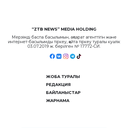
объемов.
“ZTB NEWS” MEDIA HOLDING
Мерзімді баспа басылымын, ақпарат агенттігін және
интернет-басылымды тіркеу, қайта тіркеу туралы куәлік
03.07.2019 ж. берілген № 17772-СИ.
ЖОБА ТУРАЛЫ
РЕДАКЦИЯ
БАЙЛАНЫСТАР
ЖАРНАМА