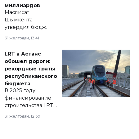
миллиардов
Маслихат
Шымкента
утвердил бюджет
города на 2026–
31 желтоқсан, 13:41
2028 годы.
Соответствующий
LRT в Астане
документ
обошел дороги:
появился в базе
рекордные траты
нормативных
республиканского
правовых актов и
бюджета
на сайте маслихат
В 2025 году
города.
финансирование
строительства LRT
в Астане из
31 желтоқсан, 12:39
республиканского
бюджета достигло
рекордных