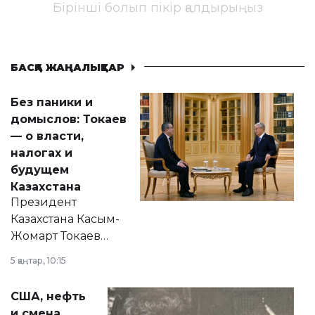
Бірінші болып пікір қалдырыңыз
БАСҚА ЖАҢАЛЫҚТАР
Без паники и
домыслов: Токаев
— о власти,
налогах и
будущем
Казахстана
Президент
Казахстана Касым-
Жомарт Токаев
прокомментировал
5 қаңтар, 10:15
сразу несколько
актуальных тем —
США, нефть
от слухов о
и смена