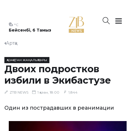
°C
Бейсенбі, 6 Тамыз
Артқа
ҚАЗАҚСТАН ЖАҢАЛЫҚТАРЫ
Двоих подростков
избили в Экибастузе
ZTB NEWS
1 қазан, 18:00
1,844
Один из пострадавших в реанимации