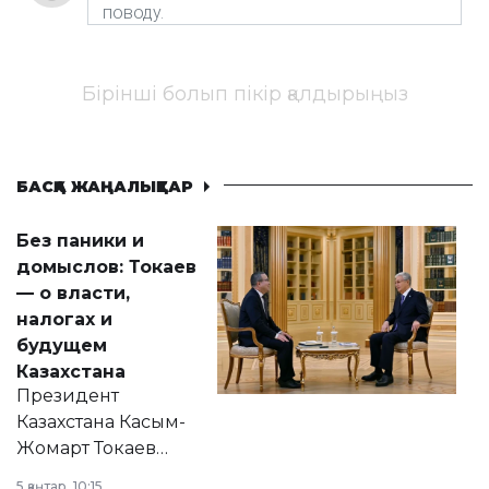
Бірінші болып пікір қалдырыңыз
БАСҚА ЖАҢАЛЫҚТАР
Без паники и
домыслов: Токаев
— о власти,
налогах и
будущем
Казахстана
Президент
Казахстана Касым-
Жомарт Токаев
прокомментировал
5 қаңтар, 10:15