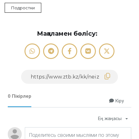
Подростки
Мақаламен бөлісу:
0 Пікірлер
Кіру
Ең жаңасы