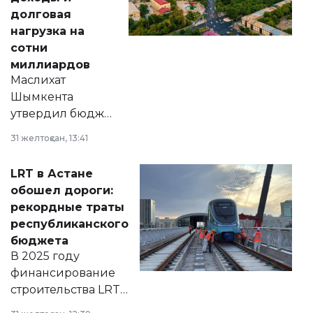
долговая
нагрузка на
сотни
миллиардов
Маслихат
Шымкента
утвердил бюджет
города на 2026–
31 желтоқсан, 13:41
2028 годы.
Соответствующий
LRT в Астане
документ
обошел дороги:
появился в базе
рекордные траты
нормативных
республиканского
правовых актов и
бюджета
на сайте маслихат
В 2025 году
города.
финансирование
строительства LRT
в Астане из