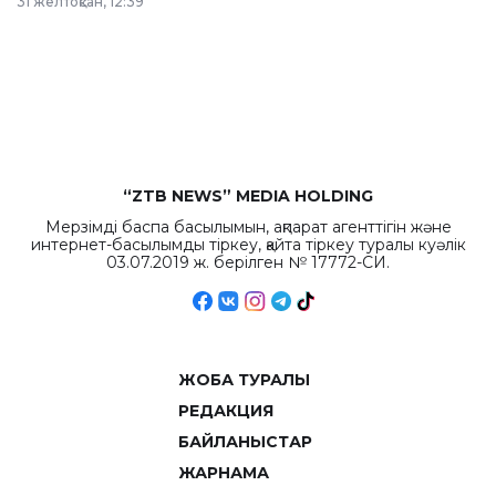
31 желтоқсан, 12:39
республиканского
бюджета достигло
рекордных
объемов.
“ZTB NEWS” MEDIA HOLDING
Мерзімді баспа басылымын, ақпарат агенттігін және
интернет-басылымды тіркеу, қайта тіркеу туралы куәлік
03.07.2019 ж. берілген № 17772-СИ.
ЖОБА ТУРАЛЫ
РЕДАКЦИЯ
БАЙЛАНЫСТАР
ЖАРНАМА