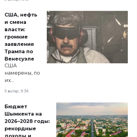
сразу несколько
актуальных тем —
США, нефть
от слухов о
и смена
политических
власти:
реформах до
громкие
вопросов армии,
заявления
экономики и
Трампа по
личного здоровья.
Венесуэле
США
намерены, по
их
утверждению,
5 қаңтар, 9:36
принести
свободу
Бюджет
народу
Шымкента на
Венесуэлы.
2026–2028 годы:
рекордные
доходы и