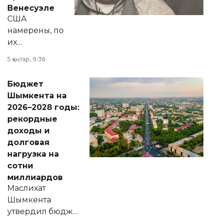
личного здоровья.
Венесуэле
США
намерены, по
их
утверждению,
5 қаңтар, 9:36
принести
свободу
Бюджет
народу
Шымкента на
Венесуэлы.
2026–2028 годы:
рекордные
доходы и
долговая
нагрузка на
сотни
миллиардов
Маслихат
Шымкента
утвердил бюджет