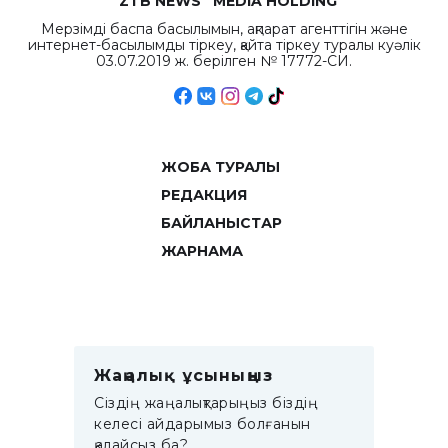
“ZTB NEWS” MEDIA HOLDING
Мерзімді баспа басылымын, ақпарат агенттігін және
интернет-басылымды тіркеу, қайта тіркеу туралы куәлік
03.07.2019 ж. берілген № 17772-СИ.
ЖОБА ТУРАЛЫ
РЕДАКЦИЯ
БАЙЛАНЫСТАР
ЖАРНАМА
Жаңалық ұсыныңыз
Сіздің жаңалықтарыңыз біздің
келесі айдарымыз болғанын
қалайсыз ба?