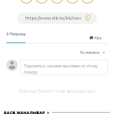
0 Пікірлер
Кіру
Ең жаңасы
Бірінші болып пікір қалдырыңыз
БАСҚА ЖАҢАЛЫҚТАР