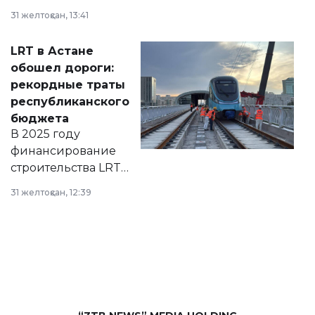
города на 2026–
31 желтоқсан, 13:41
2028 годы.
Соответствующий
LRT в Астане
документ
обошел дороги:
появился в базе
рекордные траты
нормативных
республиканского
правовых актов и
бюджета
на сайте маслихат
В 2025 году
города.
финансирование
строительства LRT
в Астане из
31 желтоқсан, 12:39
республиканского
бюджета достигло
рекордных
объемов.