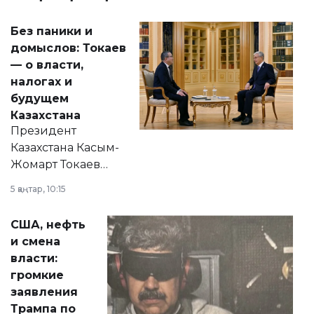
Без паники и
домыслов: Токаев
— о власти,
налогах и
будущем
Казахстана
Президент
Казахстана Касым-
Жомарт Токаев
прокомментировал
5 қаңтар, 10:15
сразу несколько
актуальных тем —
США, нефть
от слухов о
и смена
политических
власти:
реформах до
громкие
вопросов армии,
заявления
экономики и
Трампа по