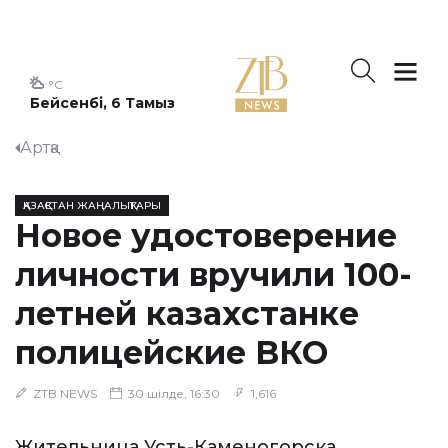
°C
Бейсенбі, 6 Тамыз
Артқа
ҚАЗАҚСТАН ЖАҢАЛЫҚТАРЫ
Новое удостоверение
личности вручили 100-
летней казахстанке
полицейские ВКО
ZTB NEWS
30 шілде, 16:30
1,616
Жительница Усть-Каменогорска