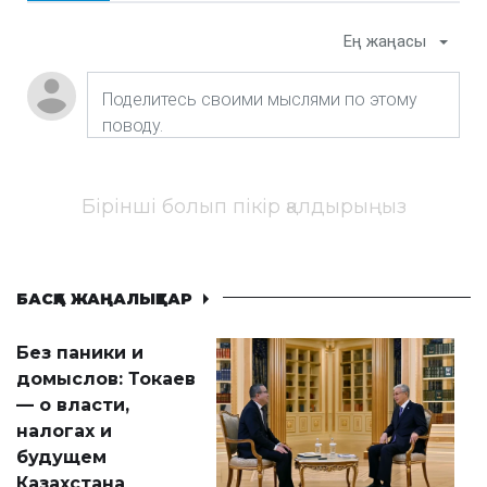
Ең жаңасы
Бірінші болып пікір қалдырыңыз
БАСҚА ЖАҢАЛЫҚТАР
Без паники и
домыслов: Токаев
— о власти,
налогах и
будущем
Казахстана