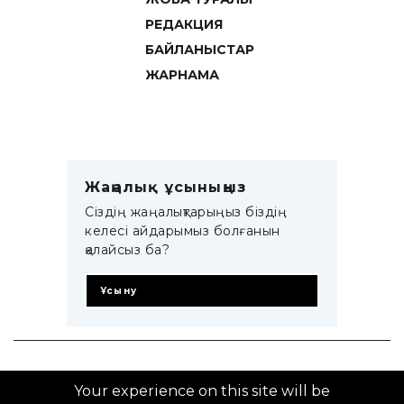
РЕДАКЦИЯ
БАЙЛАНЫСТАР
ЖАРНАМА
Жаңалық ұсыныңыз
Сіздің жаңалықтарыңыз біздің
келесі айдарымыз болғанын
қалайсыз ба?
Ұсыну
© 2014–2025 ZTB.KZ
Your experience on this site will be