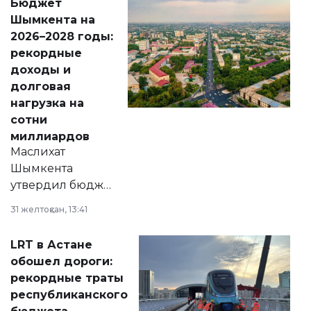
Бюджет
народу
Шымкента на
Венесуэлы.
2026–2028 годы:
рекордные
доходы и
долговая
нагрузка на
сотни
миллиардов
Маслихат
Шымкента
утвердил бюджет
города на 2026–
31 желтоқсан, 13:41
2028 годы.
Соответствующий
LRT в Астане
документ
обошел дороги:
появился в базе
рекордные траты
нормативных
республиканского
правовых актов и