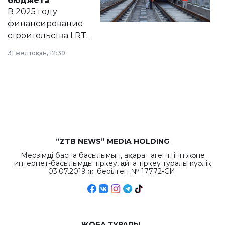
бюджета
на сайте маслихат
В 2025 году
города.
финансирование
строительства LRT
в Астане из
31 желтоқсан, 12:39
республиканского
бюджета достигло
рекордных
объемов.
“ZTB NEWS” MEDIA HOLDING
Мерзімді баспа басылымын, ақпарат агенттігін және
интернет-басылымды тіркеу, қайта тіркеу туралы куәлік
03.07.2019 ж. берілген № 17772-СИ.
ЖОБА ТУРАЛЫ