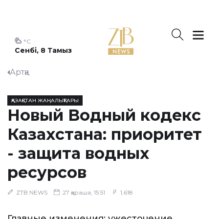
°C
Сенбі, 8 Тамыз
Артқа
ҚАЗАҚСТАН ЖАҢАЛЫҚТАРЫ
Новый Водный кодекс
Казахстана: приоритет
- защита водных
ресурсов
ZTB NEWS
27 қараша, 15:51
1,618
Главные изменения: ужесточение