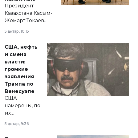
Президент
Казахстана Касым-
Жомарт Токаев
прокомментировал
5 қаңтар, 10:15
сразу несколько
актуальных тем —
США, нефть
от слухов о
и смена
политических
власти:
реформах до
громкие
вопросов армии,
заявления
экономики и
Трампа по
личного здоровья.
Венесуэле
США
намерены, по
их
утверждению,
5 қаңтар, 9:36
принести
свободу