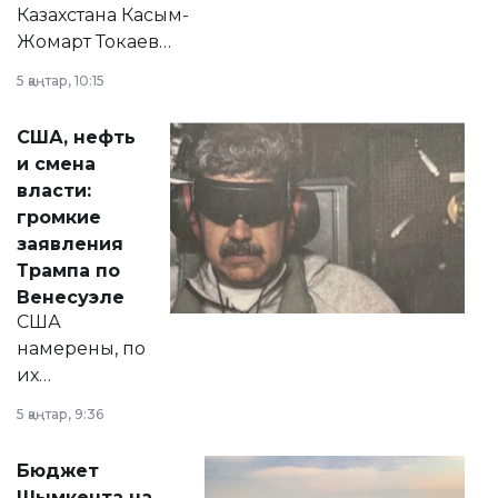
Казахстана Касым-
Жомарт Токаев
прокомментировал
5 қаңтар, 10:15
сразу несколько
актуальных тем —
США, нефть
от слухов о
и смена
политических
власти:
реформах до
громкие
вопросов армии,
заявления
экономики и
Трампа по
личного здоровья.
Венесуэле
США
намерены, по
их
утверждению,
5 қаңтар, 9:36
принести
свободу
Бюджет
народу
Шымкента на