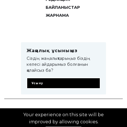
БАЙЛАНЫСТАР
ЖАРНАМА
Жаңалық ұсыныңыз
Сіздің жаңалықтарыңыз біздің
келесі айдарымыз болғанын
қалайсыз ба?
Ұсыну
© 2014–2025 ZTB.KZ
Your experience on this site will be
improved by allowing cookies.