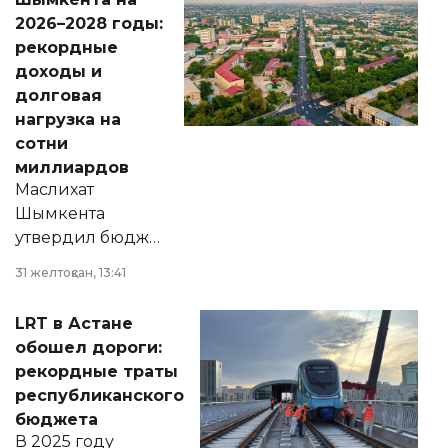
Венесуэлы.
2026–2028 годы:
рекордные
доходы и
долговая
нагрузка на
сотни
миллиардов
Маслихат
Шымкента
утвердил бюджет
города на 2026–
31 желтоқсан, 13:41
2028 годы.
Соответствующий
LRT в Астане
документ
обошел дороги:
появился в базе
рекордные траты
нормативных
республиканского
правовых актов и
бюджета
на сайте маслихат
В 2025 году