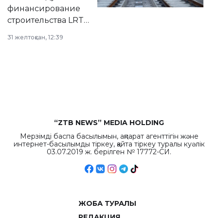
города.
финансирование
строительства LRT
в Астане из
31 желтоқсан, 12:39
республиканского
бюджета достигло
рекордных
объемов.
“ZTB NEWS” MEDIA HOLDING
Мерзімді баспа басылымын, ақпарат агенттігін және
интернет-басылымды тіркеу, қайта тіркеу туралы куәлік
03.07.2019 ж. берілген № 17772-СИ.
ЖОБА ТУРАЛЫ
РЕДАКЦИЯ