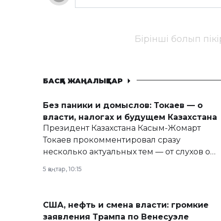
Бірінші болып пік
БАСҚА ЖАҢАЛЫҚТАР
Без паники и домыслов: Токаев — о
власти, налогах и будущем Казахстана
Президент Казахстана Касым-Жомарт
Токаев прокомментировал сразу
несколько актуальных тем — от слухов о
политических реформах до вопросов
5 қаңтар, 10:15
армии, экономики и личного здоровья.
США, нефть и смена власти: громкие
заявления Трампа по Венесуэле