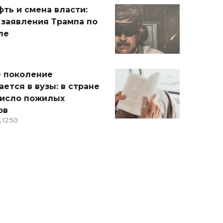
ть и смена власти:
 заявления Трампа по
ле
 поколение
ется в вузы: в стране
число пожилых
ов
 12:50