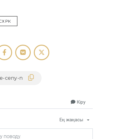
СХ РК
Кіру
Ең жаңасы