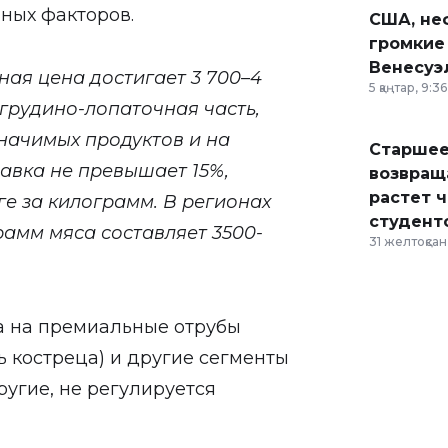
вных факторов.
США, неф
громкие
Венесуэ
чная цена достигает 3 700–4
5 қаңтар, 9:36
 грудино-лопаточная часть,
начимых продуктов и на
Старшее
авка не превышает 15%,
возвраща
растет 
ге за килограмм. В регионах
студент
рамм мяса составляет 3500-
31 желтоқсан,
на на премиальные отрубы
ть костреца) и другие сегменты
ругие, не регулируется