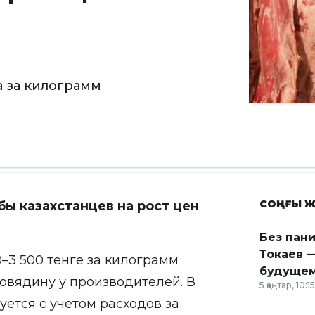
а за килограмм
СОҢҒЫ Ж
бы казахстанцев на рост цен
Без пан
Токаев —
0–3 500 тенге за килограмм
будущем
овядину у производителей. В
5 қаңтар, 10:15
уется с учетом расходов за