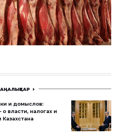
АҢАЛЫҚТАР
ики и домыслов:
 о власти, налогах и
 Казахстана