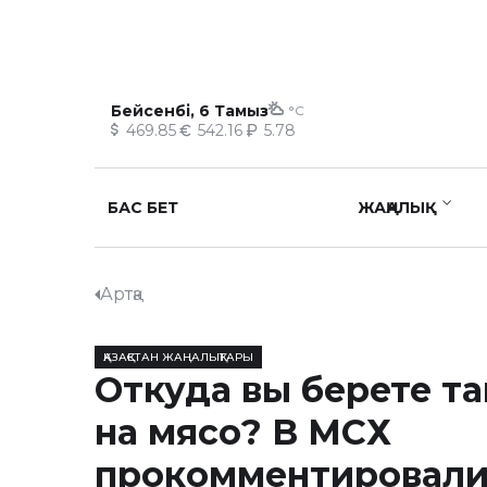
Бейсенбі, 6 Тамыз
°C
469.85
542.16
5.78
БАС БЕТ
ЖАҢАЛЫҚ
Артқа
ҚАЗАҚСТАН ЖАҢАЛЫҚТАРЫ
Откуда вы берете т
на мясо? В МСХ
прокомментировали