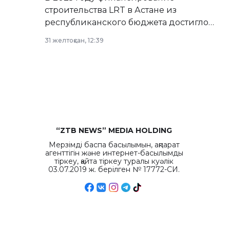
строительства LRT в Астане из
республиканского бюджета достигло
рекордных объемов.
31 желтоқсан, 12:39
“ZTB NEWS” MEDIA HOLDING
Мерзімді баспа басылымын, ақпарат
агенттігін және интернет-басылымды
тіркеу, қайта тіркеу туралы куәлік
03.07.2019 ж. берілген № 17772-СИ.