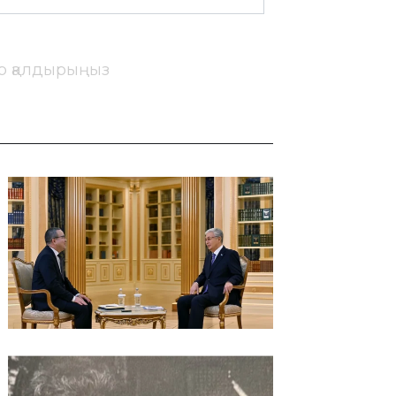
ір қалдырыңыз