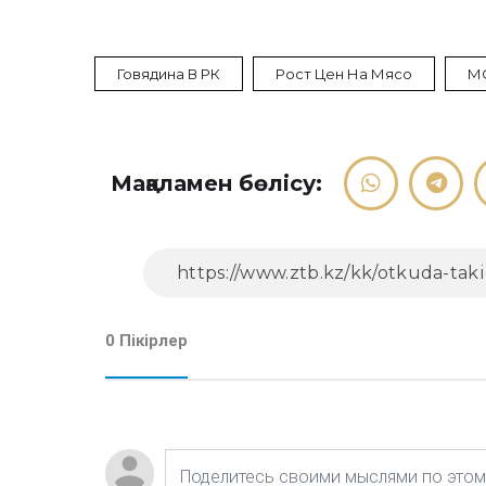
Говядина В РК
Рост Цен На Мясо
М
Мақаламен бөлісу:
0 Пікірлер