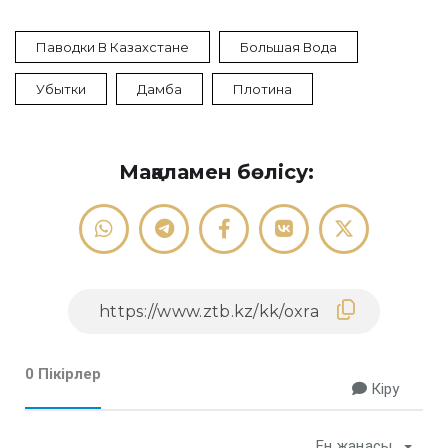
Паводки В Казахстане
Большая Вода
Убытки
Дамба
Плотина
Мақаламен бөлісу:
0 Пікірлер
Кіру
Ең жаңасы