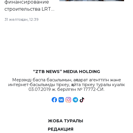
финансирование
строительства LRT
в Астане из
31 желтоқсан, 12:39
республиканского
бюджета достигло
рекордных
объемов.
“ZTB NEWS” MEDIA HOLDING
Мерзімді баспа басылымын, ақпарат агенттігін және
интернет-басылымды тіркеу, қайта тіркеу туралы куәлік
03.07.2019 ж. берілген № 17772-СИ.
ЖОБА ТУРАЛЫ
РЕДАКЦИЯ