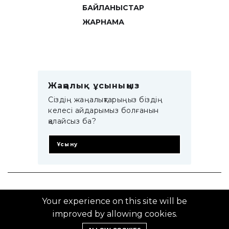
БАЙЛАНЫСТАР
ЖАРНАМА
Жаңалық ұсыныңыз
Сіздің жаңалықтарыңыз біздің
келесі айдарымыз болғанын
қалайсыз ба?
Ұсыну
© 2014–2025 ZTB.KZ
Your experience on this site will be
improved by allowing cookies.