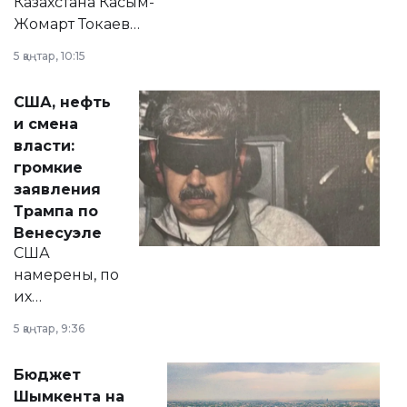
Казахстана Касым-
Жомарт Токаев
прокомментировал
5 қаңтар, 10:15
сразу несколько
актуальных тем —
США, нефть
от слухов о
и смена
политических
власти:
реформах до
громкие
вопросов армии,
заявления
экономики и
Трампа по
личного здоровья.
Венесуэле
США
намерены, по
их
утверждению,
5 қаңтар, 9:36
принести
свободу
Бюджет
народу
Шымкента на
Венесуэлы.