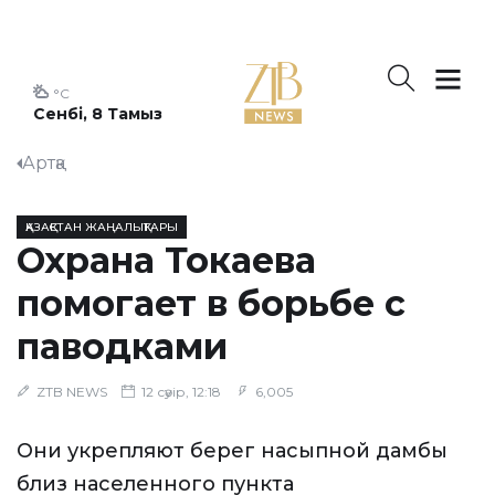
°C
Сенбі, 8 Тамыз
Артқа
ҚАЗАҚСТАН ЖАҢАЛЫҚТАРЫ
Охрана Токаева
помогает в борьбе с
паводками
ZTB NEWS
12 сәуір, 12:18
6,005
Они укрепляют берег насыпной дамбы
близ населенного пункта