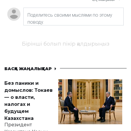
Бірінші болып пікір қалдырыңыз
БАСҚА ЖАҢАЛЫҚТАР
Без паники и
домыслов: Токаев
— о власти,
налогах и
будущем
Казахстана
Президент