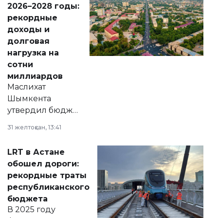
2026–2028 годы:
рекордные
доходы и
долговая
нагрузка на
сотни
миллиардов
Маслихат
Шымкента
утвердил бюджет
города на 2026–
31 желтоқсан, 13:41
2028 годы.
Соответствующий
LRT в Астане
документ
обошел дороги:
появился в базе
рекордные траты
нормативных
республиканского
правовых актов и
бюджета
на сайте маслихат
В 2025 году
города.