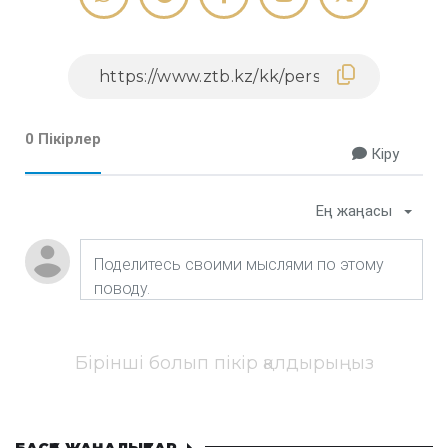
0 Пікірлер
Кіру
Ең жаңасы
Бірінші болып пікір қалдырыңыз