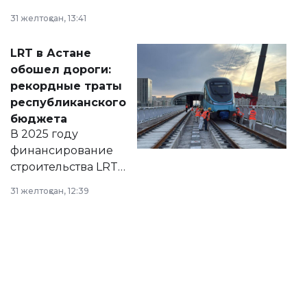
города на 2026–
31 желтоқсан, 13:41
2028 годы.
Соответствующий
LRT в Астане
документ
обошел дороги:
появился в базе
рекордные траты
нормативных
республиканского
правовых актов и
бюджета
на сайте маслихат
В 2025 году
города.
финансирование
строительства LRT
в Астане из
31 желтоқсан, 12:39
республиканского
бюджета достигло
рекордных
объемов.