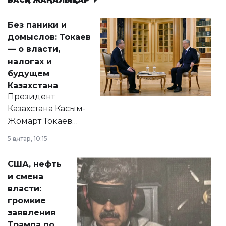
БАСҚА ЖАҢАЛЫҚТАР
Без паники и
домыслов: Токаев
— о власти,
налогах и
будущем
Казахстана
Президент
Казахстана Касым-
Жомарт Токаев
прокомментировал
5 қаңтар, 10:15
сразу несколько
актуальных тем —
США, нефть
от слухов о
и смена
политических
власти:
реформах до
громкие
вопросов армии,
заявления
экономики и
Трампа по