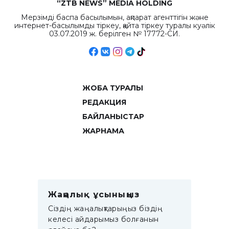
“ZTB NEWS” MEDIA HOLDING
Мерзімді баспа басылымын, ақпарат агенттігін және
интернет-басылымды тіркеу, қайта тіркеу туралы куәлік
03.07.2019 ж. берілген № 17772-СИ.
ЖОБА ТУРАЛЫ
РЕДАКЦИЯ
БАЙЛАНЫСТАР
ЖАРНАМА
Жаңалық ұсыныңыз
Сіздің жаңалықтарыңыз біздің
келесі айдарымыз болғанын