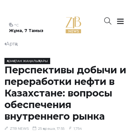
°C
Жұма, 7 Тамыз
Артқа
ҚАЗАҚСТАН ЖАҢАЛЫҚТАРЫ
Перспективы добычи и
переработки нефти в
Казахстане: вопросы
обеспечения
внутреннего рынка
ZTB NEWS
25 қараша, 17:55
1,754