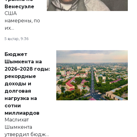
личного здоровья.
Венесуэле
США
намерены, по
их
утверждению,
5 қаңтар, 9:36
принести
свободу
Бюджет
народу
Шымкента на
Венесуэлы.
2026–2028 годы:
рекордные
доходы и
долговая
нагрузка на
сотни
миллиардов
Маслихат
Шымкента
утвердил бюджет