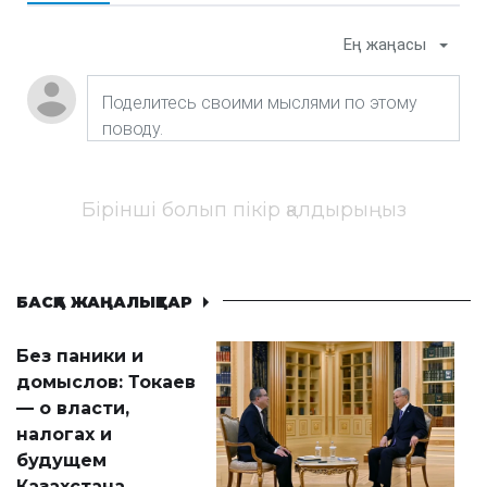
Ең жаңасы
Бірінші болып пікір қалдырыңыз
БАСҚА ЖАҢАЛЫҚТАР
Без паники и
домыслов: Токаев
— о власти,
налогах и
будущем
Казахстана