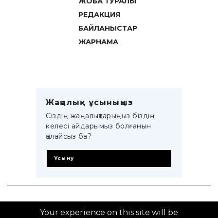
ЖОБА ТУРАЛЫ
РЕДАКЦИЯ
БАЙЛАНЫСТАР
ЖАРНАМА
Жаңалық ұсыныңыз
Сіздің жаңалықтарыңыз біздің
келесі айдарымыз болғанын
қалайсыз ба?
Ұсыну
© 2014–2025 ZTB.KZ
Your experience on this site will be