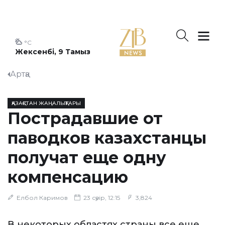
°C
Жексенбі, 9 Тамыз
Артқа
ҚАЗАҚСТАН ЖАҢАЛЫҚТАРЫ
Пострадавшие от
паводков казахстанцы
получат еще одну
компенсацию
Елбол Каримов
23 сәуір, 12:15
3,824
В некоторых областях страны все еще