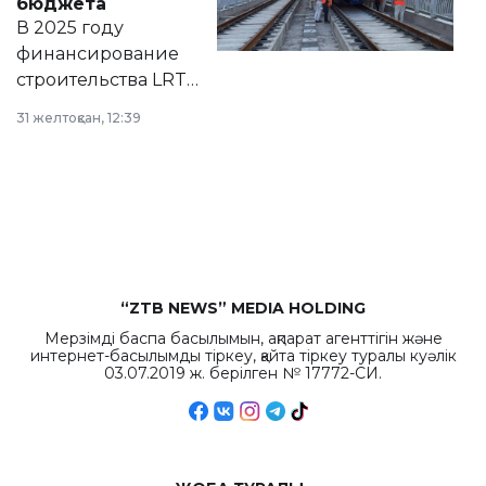
бюджета
на сайте маслихат
В 2025 году
города.
финансирование
строительства LRT
в Астане из
31 желтоқсан, 12:39
республиканского
бюджета достигло
рекордных
объемов.
“ZTB NEWS” MEDIA HOLDING
Мерзімді баспа басылымын, ақпарат агенттігін және
интернет-басылымды тіркеу, қайта тіркеу туралы куәлік
03.07.2019 ж. берілген № 17772-СИ.