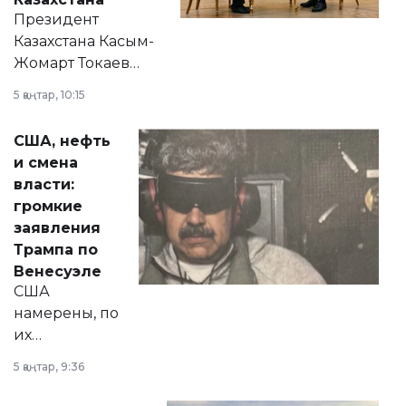
Президент
Казахстана Касым-
Жомарт Токаев
прокомментировал
5 қаңтар, 10:15
сразу несколько
актуальных тем —
США, нефть
от слухов о
и смена
политических
власти:
реформах до
громкие
вопросов армии,
заявления
экономики и
Трампа по
личного здоровья.
Венесуэле
США
намерены, по
их
утверждению,
5 қаңтар, 9:36
принести
свободу