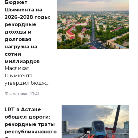
Бюджет
народу
Шымкента на
Венесуэлы.
2026–2028 годы:
рекордные
доходы и
долговая
нагрузка на
сотни
миллиардов
Маслихат
Шымкента
утвердил бюджет
города на 2026–
31 желтоқсан, 13:41
2028 годы.
Соответствующий
LRT в Астане
документ
обошел дороги:
появился в базе
рекордные траты
нормативных
республиканского
правовых актов и