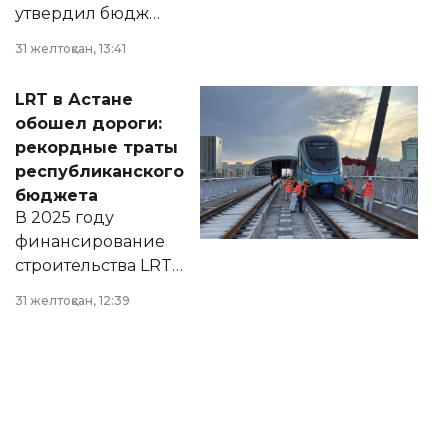
утвердил бюджет
города на 2026–
31 желтоқсан, 13:41
2028 годы.
Соответствующий
LRT в Астане
документ
обошел дороги:
появился в базе
рекордные траты
нормативных
республиканского
правовых актов и
бюджета
на сайте маслихат
В 2025 году
города.
финансирование
строительства LRT
в Астане из
31 желтоқсан, 12:39
республиканского
бюджета достигло
рекордных
объемов.