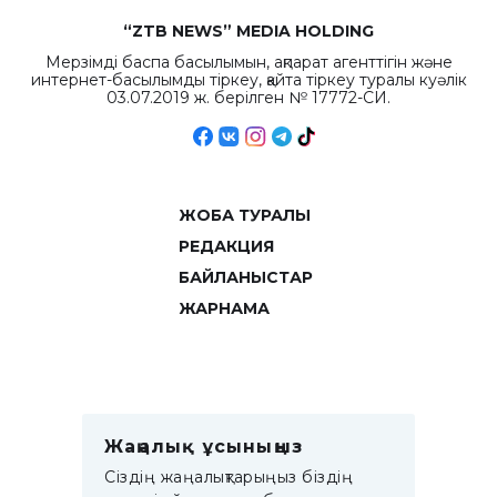
“ZTB NEWS” MEDIA HOLDING
Мерзімді баспа басылымын, ақпарат агенттігін және
интернет-басылымды тіркеу, қайта тіркеу туралы куәлік
03.07.2019 ж. берілген № 17772-СИ.
ЖОБА ТУРАЛЫ
РЕДАКЦИЯ
БАЙЛАНЫСТАР
ЖАРНАМА
Жаңалық ұсыныңыз
Сіздің жаңалықтарыңыз біздің