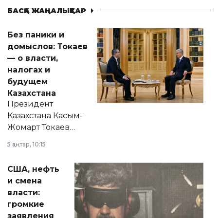
БАСҚА ЖАҢАЛЫҚТАР
Без паники и
домыслов: Токаев
— о власти,
налогах и
будущем
Казахстана
Президент
Казахстана Касым-
Жомарт Токаев
прокомментировал
5 қаңтар, 10:15
сразу несколько
актуальных тем —
США, нефть
от слухов о
и смена
политических
власти:
реформах до
громкие
вопросов армии,
заявления