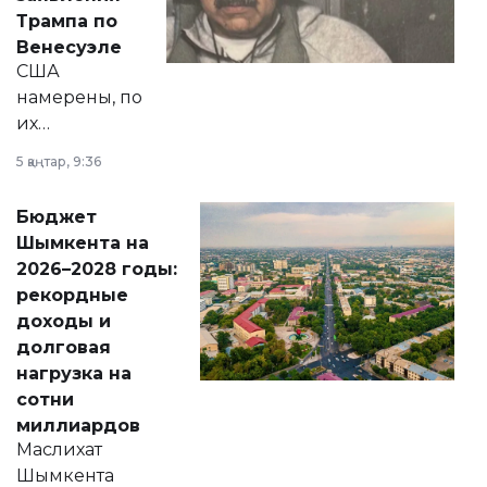
экономики и
Трампа по
личного здоровья.
Венесуэле
США
намерены, по
их
утверждению,
5 қаңтар, 9:36
принести
свободу
Бюджет
народу
Шымкента на
Венесуэлы.
2026–2028 годы:
рекордные
доходы и
долговая
нагрузка на
сотни
миллиардов
Маслихат
Шымкента