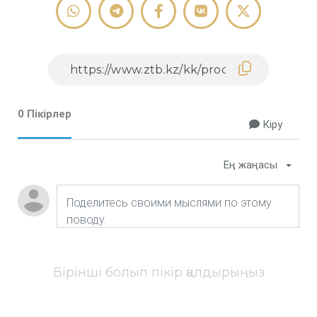
0 Пікірлер
Кіру
Ең жаңасы
Бірінші болып пікір қалдырыңыз