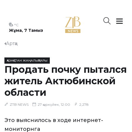
°C
Жұма, 7 Тамыз
Артқа
ҚАЗАҚСТАН ЖАҢАЛЫҚТАРЫ
Продать почку пытался
житель Актюбинской
области
ZTB NEWS
27 қыркүйек, 12:00
2,278
Это выяснилось в ходе интернет-
мониторнга