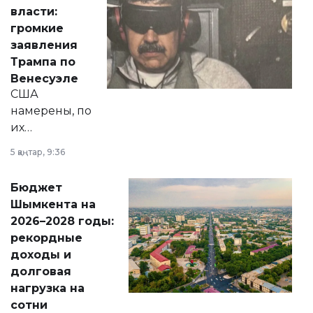
политических
власти:
реформах до
громкие
вопросов армии,
заявления
экономики и
Трампа по
личного здоровья.
Венесуэле
США
намерены, по
их
утверждению,
5 қаңтар, 9:36
принести
свободу
Бюджет
народу
Шымкента на
Венесуэлы.
2026–2028 годы:
рекордные
доходы и
долговая
нагрузка на
сотни