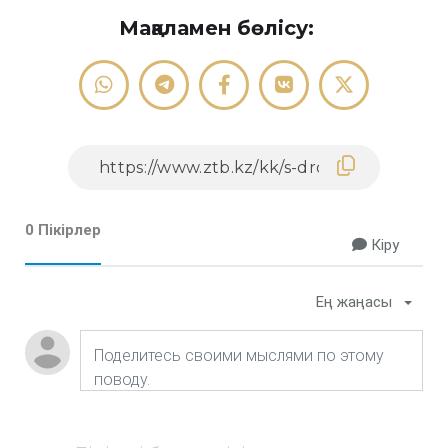
Мақаламен бөлісу:
0 Пікірлер
Кіру
Ең жаңасы