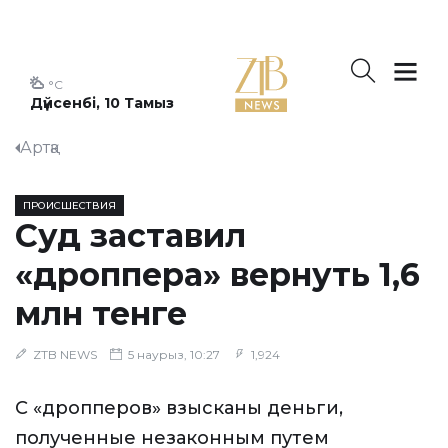
°C
Дүйсенбі, 10 Тамыз
Артқа
ПРОИСШЕСТВИЯ
Суд заставил
«дроппера» вернуть 1,6
млн тенге
ZTB NEWS
5 наурыз, 10:27
1,924
С «дропперов» взысканы деньги,
полученные незаконным путем