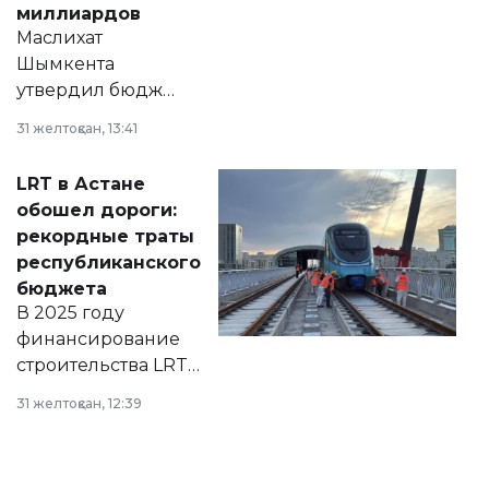
миллиардов
Маслихат
Шымкента
утвердил бюджет
города на 2026–
31 желтоқсан, 13:41
2028 годы.
Соответствующий
LRT в Астане
документ
обошел дороги:
появился в базе
рекордные траты
нормативных
республиканского
правовых актов и
бюджета
на сайте маслихат
В 2025 году
города.
финансирование
строительства LRT
в Астане из
31 желтоқсан, 12:39
республиканского
бюджета достигло
рекордных