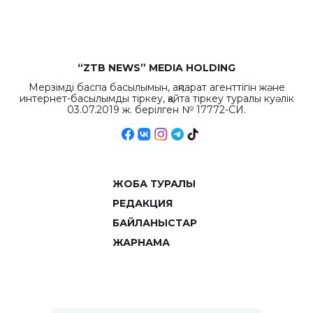
объемов.
“ZTB NEWS” MEDIA HOLDING
Мерзімді баспа басылымын, ақпарат агенттігін және
интернет-басылымды тіркеу, қайта тіркеу туралы куәлік
03.07.2019 ж. берілген № 17772-СИ.
ЖОБА ТУРАЛЫ
РЕДАКЦИЯ
БАЙЛАНЫСТАР
ЖАРНАМА