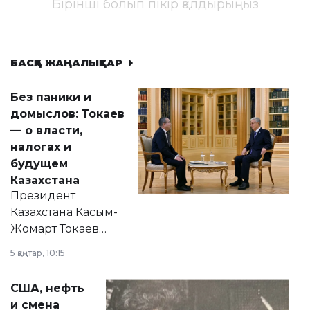
Бірінші болып пікір қалдырыңыз
БАСҚА ЖАҢАЛЫҚТАР
Без паники и
домыслов: Токаев
— о власти,
налогах и
будущем
Казахстана
Президент
Казахстана Касым-
Жомарт Токаев
прокомментировал
5 қаңтар, 10:15
сразу несколько
актуальных тем —
США, нефть
от слухов о
и смена