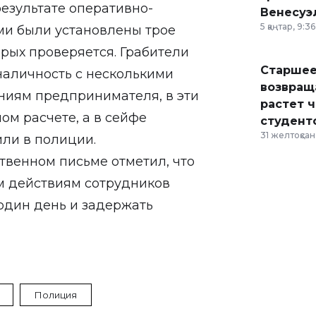
езультате оперативно-
Венесуэ
5 қаңтар, 9:36
и были установлены трое
рых проверяется. Грабители
Старшее
наличность с несколькими
возвраща
аниям предпринимателя, в эти
растет 
ом расчете, а в сейфе
студент
31 желтоқсан,
или в полиции.
венном письме отметил, что
м действиям сотрудников
 один день и задержать
Полиция