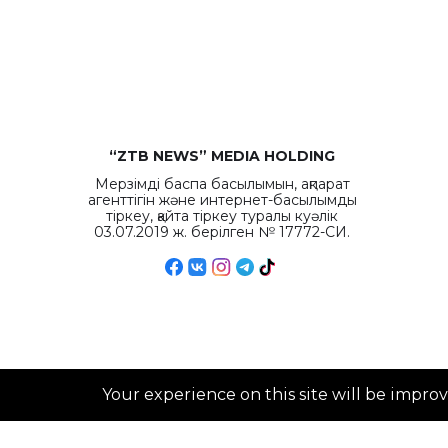
“ZTB NEWS” MEDIA HOLDING
Мерзімді баспа басылымын, ақпарат
агенттігін және интернет-басылымды
тіркеу, қайта тіркеу туралы куәлік
03.07.2019 ж. берілген № 17772-СИ.
Your experience on this site will be impro