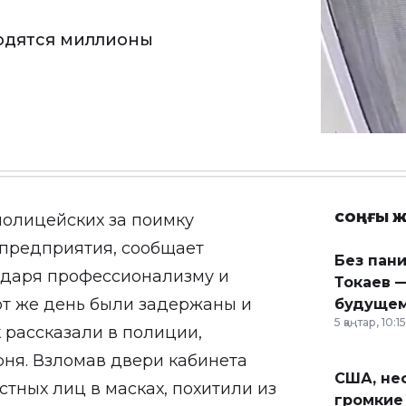
ходятся миллионы
СОҢҒЫ Ж
олицейских за поимку
предприятия, сообщает
Без пан
агодаря профессионализму и
Токаев —
от же день были задержаны и
будущем
5 қаңтар, 10:15
 рассказали в полиции,
ня. Взломав двери кабинета
США, неф
стных лиц в масках, похитили из
громкие