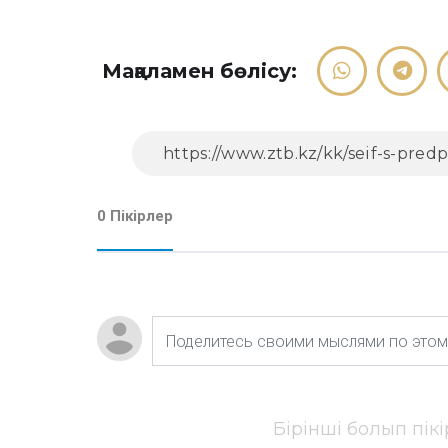
Мақаламен бөлісу:
0 Пікірлер
Бірінші болып пік