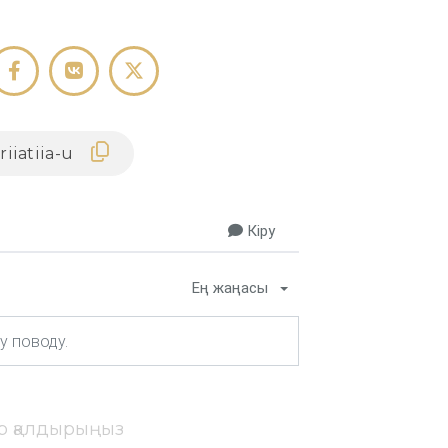
Кіру
Ең жаңасы
ір қалдырыңыз