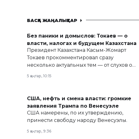
БАСҚА ЖАҢАЛЫҚТАР
Без паники и домыслов: Токаев — о
власти, налогах и будущем Казахстана
Президент Казахстана Касым-Жомарт
Токаев прокомментировал сразу
несколько актуальных тем — от слухов о
политических реформах до вопросов
5 қаңтар, 10:15
армии, экономики и личного здоровья.
США, нефть и смена власти: громкие
заявления Трампа по Венесуэле
США намерены, по их утверждению,
принести свободу народу Венесуэлы.
5 қаңтар, 9:36