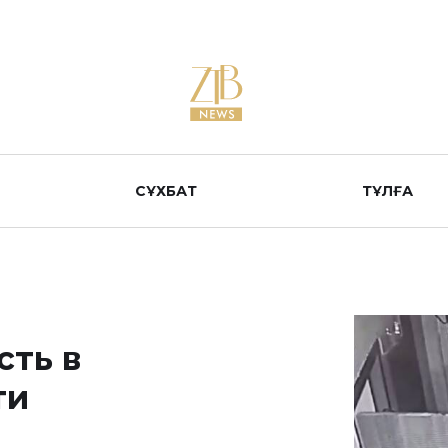
СҰХБАТ
ТҰЛҒА
сть в
ти