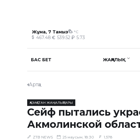
Жұма, 7 Тамыз
°C
467.48
539.52
5.73
БАС БЕТ
ЖАҢАЛЫҚ
Артқа
ҚАЗАҚСТАН ЖАҢАЛЫҚТАРЫ
Сейф пытались укра
Акмолинской облас
ZTB NEWS
25 маусым, 18:30
1,578