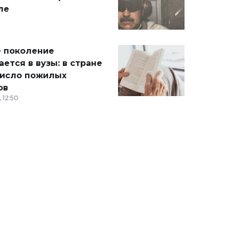
ле
 поколение
ется в вузы: в стране
число пожилых
ов
 12:50