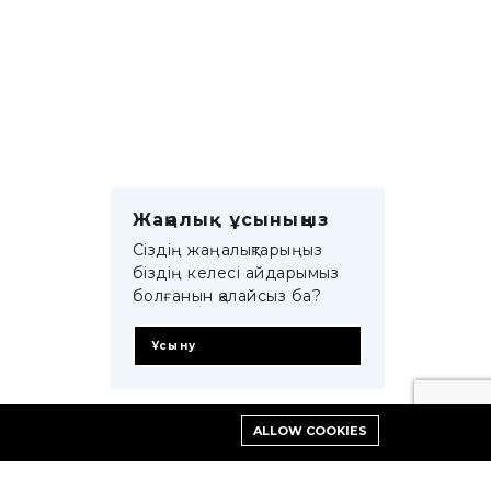
Жаңалық ұсыныңыз
Сіздің жаңалықтарыңыз
біздің келесі айдарымыз
болғанын қалайсыз ба?
Ұсыну
ALLOW COOKIES