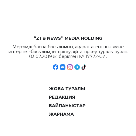
рекордных
объемов.
“ZTB NEWS” MEDIA HOLDING
Мерзімді баспа басылымын, ақпарат агенттігін және
интернет-басылымды тіркеу, қайта тіркеу туралы куәлік
03.07.2019 ж. берілген № 17772-СИ.
ЖОБА ТУРАЛЫ
РЕДАКЦИЯ
БАЙЛАНЫСТАР
ЖАРНАМА