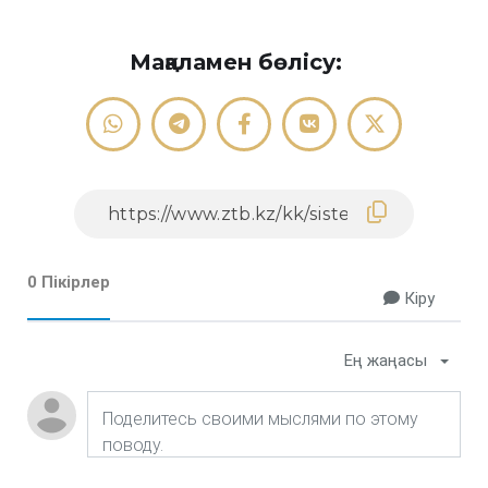
Мақаламен бөлісу:
0 Пікірлер
Кіру
Ең жаңасы