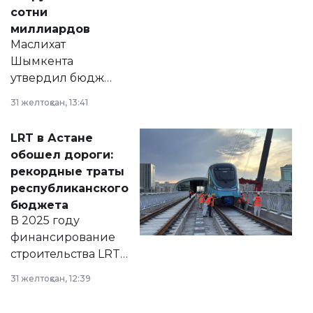
сотни
миллиардов
Маслихат
Шымкента
утвердил бюджет
города на 2026–
31 желтоқсан, 13:41
2028 годы.
Соответствующий
LRT в Астане
документ
обошел дороги:
появился в базе
рекордные траты
нормативных
республиканского
правовых актов и
бюджета
на сайте маслихат
В 2025 году
города.
финансирование
строительства LRT
в Астане из
31 желтоқсан, 12:39
республиканского
бюджета достигло