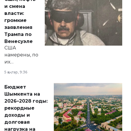
от слухов о
и смена
политических
власти:
реформах до
громкие
вопросов армии,
заявления
экономики и
Трампа по
личного здоровья.
Венесуэле
США
намерены, по
их
утверждению,
5 қаңтар, 9:36
принести
свободу
Бюджет
народу
Шымкента на
Венесуэлы.
2026–2028 годы:
рекордные
доходы и
долговая
нагрузка на