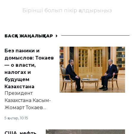
Бірінші болып пікір қалдырыңыз
БАСҚА ЖАҢАЛЫҚТАР
Без паники и
домыслов: Токаев
— о власти,
налогах и
будущем
Казахстана
Президент
Казахстана Касым-
Жомарт Токаев
прокомментировал
5 қаңтар, 10:15
сразу несколько
актуальных тем —
США, нефть