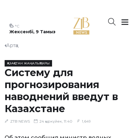
°C
Жексенбі, 9 Тамыз
Артқа
ҚАЗАҚСТАН ЖАҢАЛЫҚТАРЫ
Систему для
прогнозирования
наводнений введут в
Казахстане
ZTB NEWS
24 қыркүйек, 11:40
1,649
Об этом сообщил министр водных