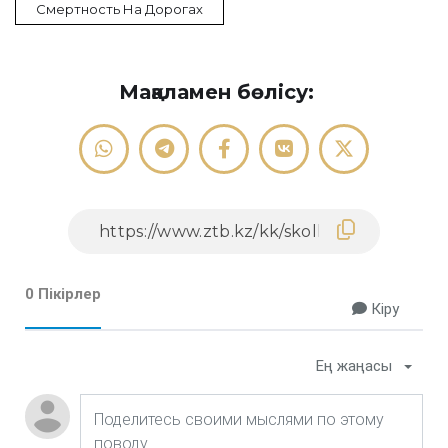
Смертность На Дорогах
Мақаламен бөлісу:
0 Пікірлер
Кіру
Ең жаңасы