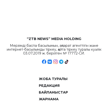
бюджета достигло
рекордных
объемов.
“ZTB NEWS” MEDIA HOLDING
Мерзімді баспа басылымын, ақпарат агенттігін және
интернет-басылымды тіркеу, қайта тіркеу туралы куәлік
03.07.2019 ж. берілген № 17772-СИ.
ЖОБА ТУРАЛЫ
РЕДАКЦИЯ
БАЙЛАНЫСТАР
ЖАРНАМА