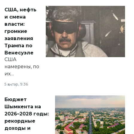
актуальных тем —
США, нефть
от слухов о
и смена
политических
власти:
реформах до
громкие
вопросов армии,
заявления
экономики и
Трампа по
личного здоровья.
Венесуэле
США
намерены, по
их
утверждению,
5 қаңтар, 9:36
принести
свободу
Бюджет
народу
Шымкента на
Венесуэлы.
2026–2028 годы:
рекордные
доходы и