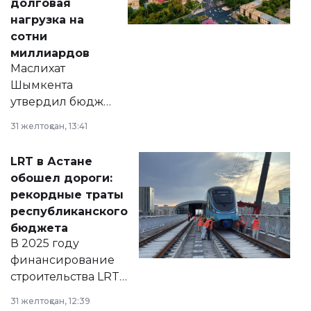
долговая
нагрузка на
сотни
миллиардов
Маслихат
Шымкента
утвердил бюджет
города на 2026–
31 желтоқсан, 13:41
2028 годы.
Соответствующий
LRT в Астане
документ
обошел дороги:
появился в базе
рекордные траты
нормативных
республиканского
правовых актов и
бюджета
на сайте маслихат
В 2025 году
города.
финансирование
строительства LRT
в Астане из
31 желтоқсан, 12:39
республиканского