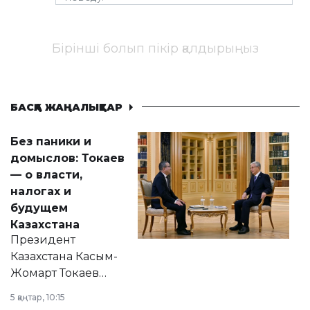
Бірінші болып пікір қалдырыңыз
БАСҚА ЖАҢАЛЫҚТАР
Без паники и
домыслов: Токаев
— о власти,
налогах и
будущем
Казахстана
Президент
Казахстана Касым-
Жомарт Токаев
прокомментировал
5 қаңтар, 10:15
сразу несколько