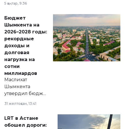
утверждению,
5 қаңтар, 9:36
принести
свободу
Бюджет
народу
Шымкента на
Венесуэлы.
2026–2028 годы:
рекордные
доходы и
долговая
нагрузка на
сотни
миллиардов
Маслихат
Шымкента
утвердил бюджет
города на 2026–
31 желтоқсан, 13:41
2028 годы.
Соответствующий
LRT в Астане
документ
обошел дороги:
появился в базе