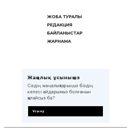
ЖОБА ТУРАЛЫ
РЕДАКЦИЯ
БАЙЛАНЫСТАР
ЖАРНАМА
Жаңалық ұсыныңыз
Сіздің жаңалықтарыңыз біздің
келесі айдарымыз болғанын
қалайсыз ба?
Ұсыну