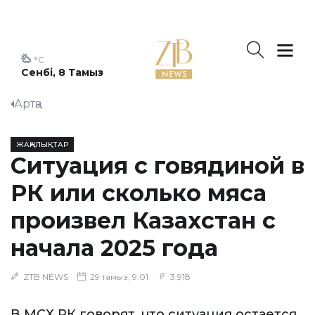
°C
Сенбі, 8 Тамыз
Артқа
ЖАҢАЛЫҚТАР
Ситуация с говядиной в
РК или сколько мяса
произвел Казахстан с
начала 2025 года
ZTB NEWS
29 тамыз, 9:01
3,918
В МСХ РК говорят, что ситуация остается