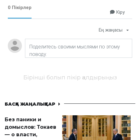
0 Пікірлер
Кіру
Ең жаңасы
Бірінші болып пікір қалдырыңыз
БАСҚА ЖАҢАЛЫҚТАР
Без паники и
домыслов: Токаев
— о власти,