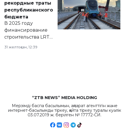
рекордные траты
нормативных
республиканского
правовых актов и
бюджета
на сайте маслихат
В 2025 году
города.
финансирование
строительства LRT
в Астане из
31 желтоқсан, 12:39
республиканского
бюджета достигло
рекордных
объемов.
“ZTB NEWS” MEDIA HOLDING
Мерзімді баспа басылымын, ақпарат агенттігін және
интернет-басылымды тіркеу, қайта тіркеу туралы куәлік
03.07.2019 ж. берілген № 17772-СИ.