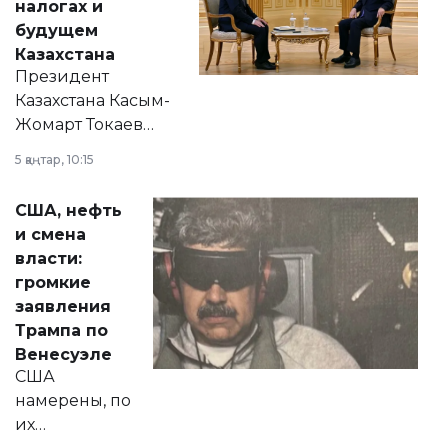
налогах и
будущем
Казахстана
Президент
Казахстана Касым-
Жомарт Токаев
прокомментировал
5 қаңтар, 10:15
сразу несколько
актуальных тем —
США, нефть
от слухов о
и смена
политических
власти:
реформах до
громкие
вопросов армии,
заявления
экономики и
Трампа по
личного здоровья.
Венесуэле
США
намерены, по
их