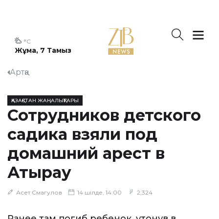
°C
Жұма, 7 Тамыз
Артқа
ҚАЗАҚСТАН ЖАҢАЛЫҚТАРЫ
Сотрудников детского
садика взяли под
домашний арест в
Атырау
Асет Смагулов
14 шілде, 14:00
2,324
Ранее там погиб ребенок, утонув в