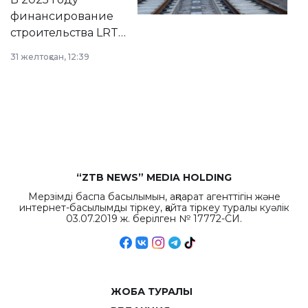
города.
финансирование
строительства LRT
в Астане из
31 желтоқсан, 12:39
республиканского
бюджета достигло
рекордных
объемов.
“ZTB NEWS” MEDIA HOLDING
Мерзімді баспа басылымын, ақпарат агенттігін және
интернет-басылымды тіркеу, қайта тіркеу туралы куәлік
03.07.2019 ж. берілген № 17772-СИ.
ЖОБА ТУРАЛЫ