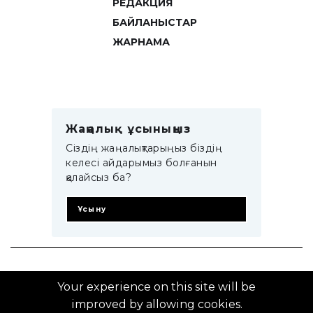
РЕДАКЦИЯ
БАЙЛАНЫСТАР
ЖАРНАМА
Жаңалық ұсыныңыз
Сіздің жаңалықтарыңыз біздің
келесі айдарымыз болғанын
қалайсыз ба?
Ұсыну
© 2014–2025 ZTB.KZ
Your experience on this site will be
improved by allowing cookies.