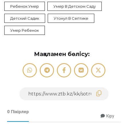
Ребенок Умер
Умер В Детском Саду
Детский Садик
Утонул В Септике
Умер Ребенок
Мақаламен бөлісу:
0 Пікірлер
Кіру