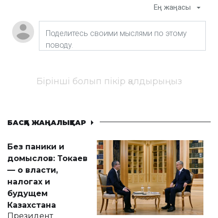
Ең жаңасы
Бірінші болып пікір қалдырыңыз
БАСҚА ЖАҢАЛЫҚТАР
Без паники и
домыслов: Токаев
— о власти,
налогах и
будущем
Казахстана
Президент