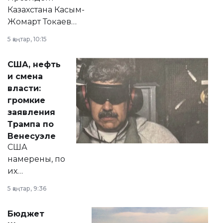
Казахстана Касым-
Жомарт Токаев
прокомментировал
5 қаңтар, 10:15
сразу несколько
актуальных тем —
США, нефть
от слухов о
и смена
политических
власти:
реформах до
громкие
вопросов армии,
заявления
экономики и
Трампа по
личного здоровья.
Венесуэле
США
намерены, по
их
утверждению,
5 қаңтар, 9:36
принести
свободу
Бюджет
народу