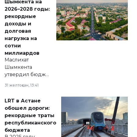
Шымкента на
Венесуэлы.
2026–2028 годы:
рекордные
доходы и
долговая
нагрузка на
сотни
миллиардов
Маслихат
Шымкента
утвердил бюджет
города на 2026–
31 желтоқсан, 13:41
2028 годы.
Соответствующий
LRT в Астане
документ
обошел дороги:
появился в базе
рекордные траты
нормативных
республиканского
правовых актов и
бюджета
на сайте маслихат
В 2025 году