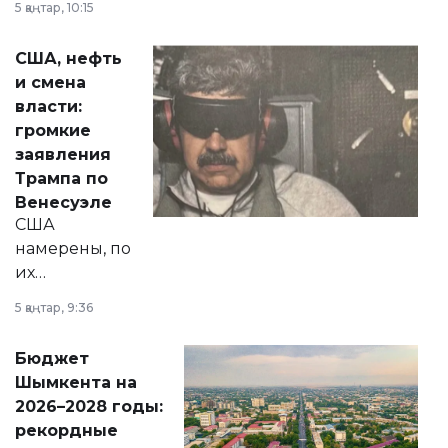
5 қаңтар, 10:15
сразу несколько
актуальных тем —
США, нефть
от слухов о
и смена
политических
власти:
реформах до
громкие
вопросов армии,
заявления
экономики и
Трампа по
личного здоровья.
Венесуэле
США
намерены, по
их
утверждению,
5 қаңтар, 9:36
принести
свободу
Бюджет
народу
Шымкента на
Венесуэлы.
2026–2028 годы:
рекордные