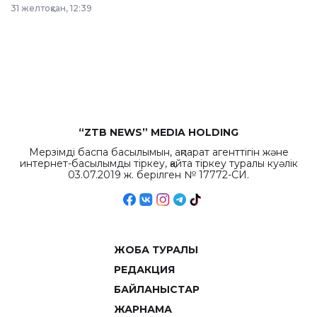
в Астане из
31 желтоқсан, 12:39
республиканского
бюджета достигло
рекордных
объемов.
“ZTB NEWS” MEDIA HOLDING
Мерзімді баспа басылымын, ақпарат агенттігін және
интернет-басылымды тіркеу, қайта тіркеу туралы куәлік
03.07.2019 ж. берілген № 17772-СИ.
ЖОБА ТУРАЛЫ
РЕДАКЦИЯ
БАЙЛАНЫСТАР
ЖАРНАМА