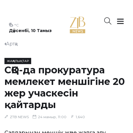
°C
Дүйсенбі, 10 Тамыз
Артқа
ЖАҢАЛЫҚТАР
СҚО-да прокуратура
мемлекет меншігіне 20
жер учаскесін
қайтарды
ZTB NEWS
24 мамыр, 11:00
1,640
Салдарынан меншік және жалға алу