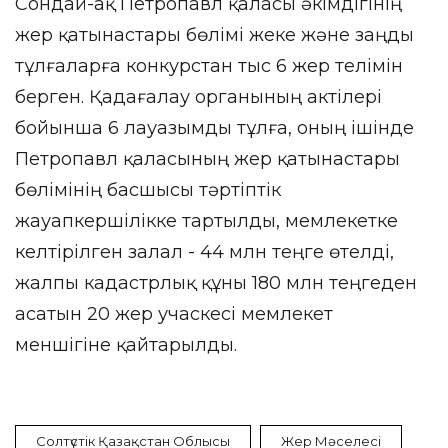
Сондай-ақ Петропавл қаласы әкімдігінің
жер қатынастары бөлімі жеке және заңды
тұлғаларға конкурстан тыс 6 жер телімін
берген. Қадағалау органының актілері
бойынша 6 лауазымды тұлға, оның ішінде
Петропавл қаласының жер қатынастары
бөлімінің басшысы тәртіптік
жауапкершілікке тартылды, мемлекетке
келтірілген залал - 44 млн теңге өтелді,
жалпы кадастрлық құны 180 млн теңгеден
асатын 20 жер учаскесі мемлекет
меншігіне қайтарылды.
Солтүстік Қазақстан Облысы
Жер Мәселесі