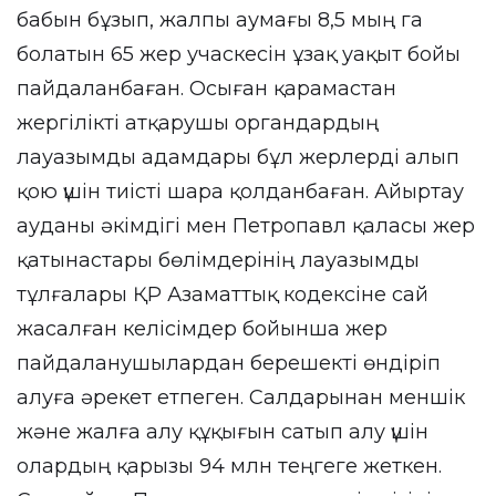
бабын бұзып, жалпы аумағы 8,5 мың га
болатын 65 жер учаскесін ұзақ уақыт бойы
пайдаланбаған. Осыған қарамастан
жергілікті атқарушы органдардың
лауазымды адамдары бұл жерлерді алып
қою үшін тиісті шара қолданбаған. Айыртау
ауданы әкімдігі мен Петропавл қаласы жер
қатынастары бөлімдерінің лауазымды
тұлғалары ҚР Азаматтық кодексіне сай
жасалған келісімдер бойынша жер
пайдаланушылардан берешекті өндіріп
алуға әрекет етпеген. Салдарынан меншік
және жалға алу құқығын сатып алу үшін
олардың қарызы 94 млн теңгеге жеткен.