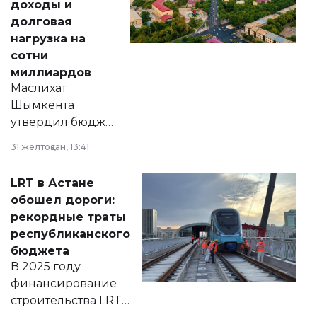
доходы и
долговая
нагрузка на
сотни
миллиардов
Маслихат
Шымкента
утвердил бюджет
города на 2026–
31 желтоқсан, 13:41
2028 годы.
Соответствующий
LRT в Астане
документ
обошел дороги:
появился в базе
рекордные траты
нормативных
республиканского
правовых актов и
бюджета
на сайте маслихат
В 2025 году
города.
финансирование
строительства LRT