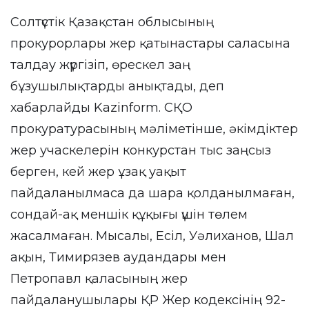
Солтүстік Қазақстан облысының
прокурорлары жер қатынастары саласына
талдау жүргізіп, өрескел заң
бұзушылықтарды анықтады, деп
хабарлайды Kazinform. СҚО
прокуратурасының мәліметінше, әкімдіктер
жер учаскелерін конкурстан тыс заңсыз
берген, кей жер ұзақ уақыт
пайдаланылмаса да шара қолданылмаған,
сондай-ақ меншік құқығы үшін төлем
жасалмаған. Мысалы, Есіл, Уәлиханов, Шал
ақын, Тимирязев аудандары мен
Петропавл қаласының жер
пайдаланушылары ҚР Жер кодексінің 92-