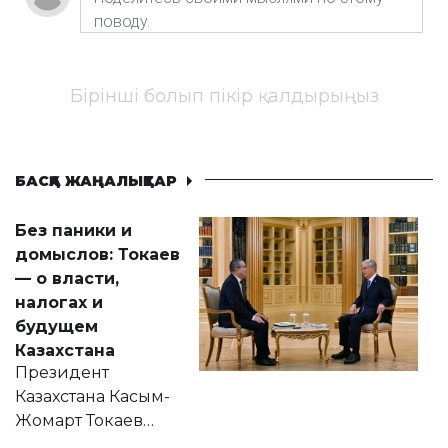
Бірінші болып пікір қалдырыңыз
БАСҚА ЖАҢАЛЫҚТАР
Без паники и
домыслов: Токаев
— о власти,
налогах и
будущем
Казахстана
Президент
Казахстана Касым-
Жомарт Токаев
прокомментировал