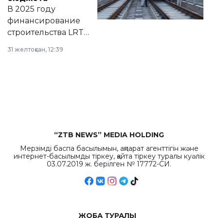
на сайте маслихат
В 2025 году
города.
финансирование
строительства LRT
в Астане из
31 желтоқсан, 12:39
республиканского
бюджета достигло
рекордных
объемов.
“ZTB NEWS” MEDIA HOLDING
Мерзімді баспа басылымын, ақпарат агенттігін және
интернет-басылымды тіркеу, қайта тіркеу туралы куәлік
03.07.2019 ж. берілген № 17772-СИ.
ЖОБА ТУРАЛЫ