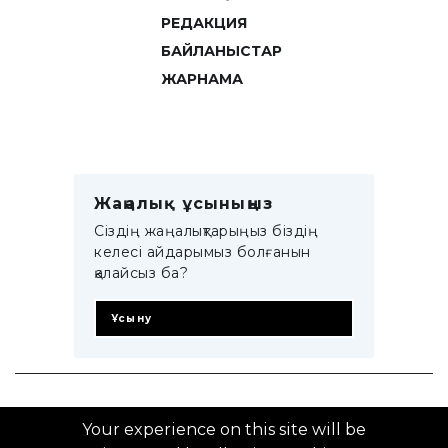
РЕДАКЦИЯ
БАЙЛАНЫСТАР
ЖАРНАМА
Жаңалық ұсыныңыз
Сіздің жаңалықтарыңыз біздің
келесі айдарымыз болғанын
қалайсыз ба?
Ұсыну
© 2014–2025 ZTB.KZ
Your experience on this site will be