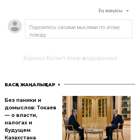
Ең жаңасы
Бірінші болып пікір қалдырыңыз
БАСҚА ЖАҢАЛЫҚТАР
Без паники и
домыслов: Токаев
— о власти,
налогах и
будущем
Казахстана