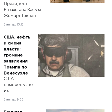
Президент
Казахстана Касым-
Жомарт Токаев
прокомментировал
5 қаңтар, 10:15
сразу несколько
актуальных тем —
США, нефть
от слухов о
и смена
политических
власти:
реформах до
громкие
вопросов армии,
заявления
экономики и
Трампа по
личного здоровья.
Венесуэле
США
намерены, по
их
утверждению,
5 қаңтар, 9:36
принести
свободу