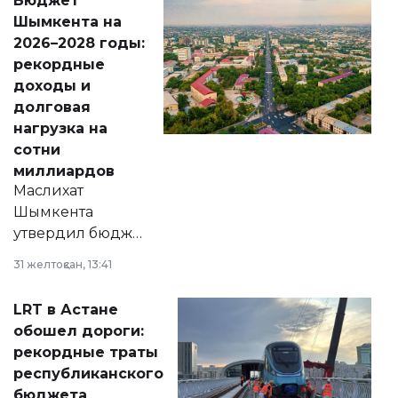
Бюджет
народу
Шымкента на
Венесуэлы.
2026–2028 годы:
рекордные
доходы и
долговая
нагрузка на
сотни
миллиардов
Маслихат
Шымкента
утвердил бюджет
города на 2026–
31 желтоқсан, 13:41
2028 годы.
Соответствующий
LRT в Астане
документ
обошел дороги:
появился в базе
рекордные траты
нормативных
республиканского
правовых актов и
бюджета