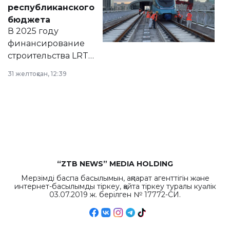
нормативных
республиканского
правовых актов и
бюджета
на сайте маслихат
В 2025 году
города.
финансирование
строительства LRT
в Астане из
31 желтоқсан, 12:39
республиканского
бюджета достигло
рекордных
объемов.
“ZTB NEWS” MEDIA HOLDING
Мерзімді баспа басылымын, ақпарат агенттігін және
интернет-басылымды тіркеу, қайта тіркеу туралы куәлік
03.07.2019 ж. берілген № 17772-СИ.