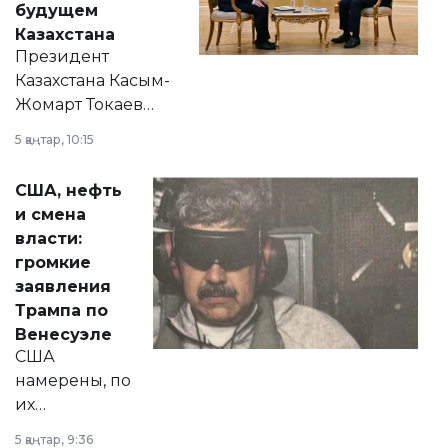
будущем
Казахстана
Президент
Казахстана Касым-
Жомарт Токаев
прокомментировал
5 қаңтар, 10:15
сразу несколько
актуальных тем —
США, нефть
от слухов о
и смена
политических
власти:
реформах до
громкие
вопросов армии,
заявления
экономики и
Трампа по
личного здоровья.
Венесуэле
США
намерены, по
их
утверждению,
5 қаңтар, 9:36