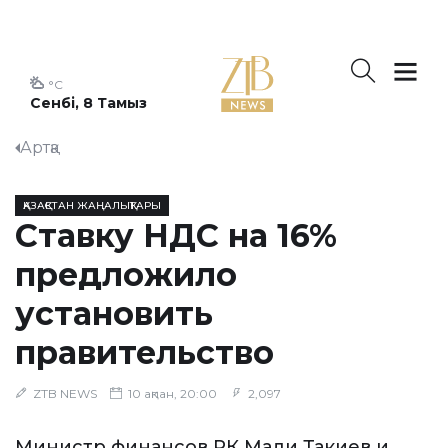
°C
Сенбі, 8 Тамыз
Артқа
ҚАЗАҚСТАН ЖАҢАЛЫҚТАРЫ
Ставку НДС на 16%
предложило
установить
правительство
ZTB NEWS
10 ақпан, 20:00
2,097
Министр финансов РК Мади Такиев и