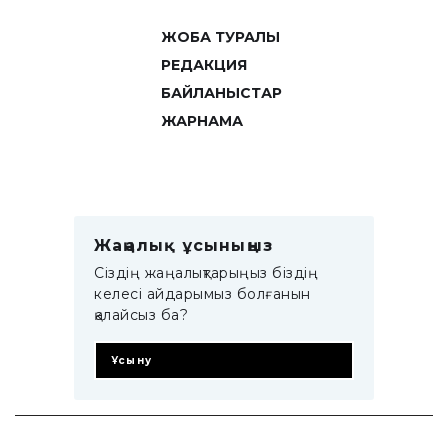
ЖОБА ТУРАЛЫ
РЕДАКЦИЯ
БАЙЛАНЫСТАР
ЖАРНАМА
Жаңалық ұсыныңыз
Сіздің жаңалықтарыңыз біздің
келесі айдарымыз болғанын
қалайсыз ба?
Ұсыну