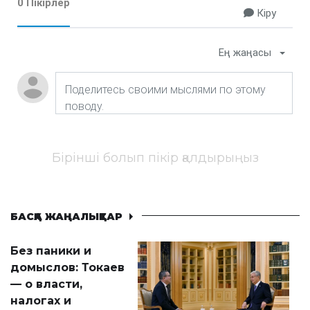
0 Пікірлер
Кіру
Ең жаңасы
Бірінші болып пікір қалдырыңыз
БАСҚА ЖАҢАЛЫҚТАР
Без паники и
домыслов: Токаев
— о власти,
налогах и