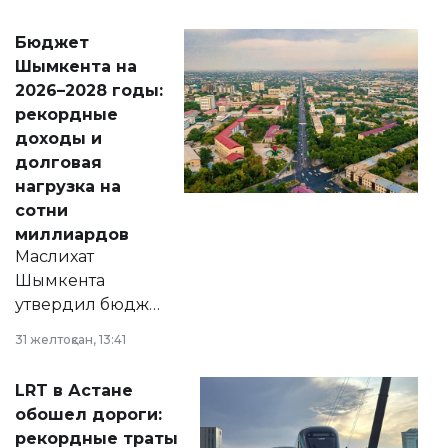
принести
свободу
Бюджет
народу
Шымкента на
Венесуэлы.
2026–2028 годы:
рекордные
доходы и
долговая
нагрузка на
сотни
миллиардов
Маслихат
Шымкента
утвердил бюджет
города на 2026–
31 желтоқсан, 13:41
2028 годы.
Соответствующий
LRT в Астане
документ
обошел дороги:
появился в базе
рекордные траты