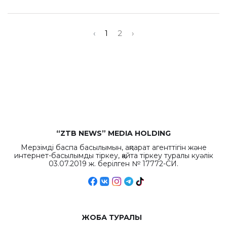
‹
1
2
›
“ZTB NEWS” MEDIA HOLDING
Мерзімді баспа басылымын, ақпарат агенттігін және
интернет-басылымды тіркеу, қайта тіркеу туралы куәлік
03.07.2019 ж. берілген № 17772-СИ.
ЖОБА ТУРАЛЫ