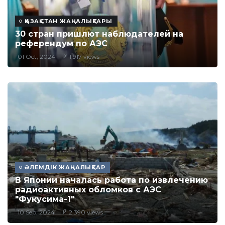
ҚАЗАҚСТАН ЖАҢАЛЫҚТАРЫ
30 стран пришлют наблюдателей на
референдум по АЭС
01 Oct, 2024
1,917 views
ӘЛЕМДІК ЖАҢАЛЫҚТАР
В Японии началась работа по извлечению
радиоактивных обломков с АЭС
"Фукусима-1"
10 Sep, 2024
2,390 views