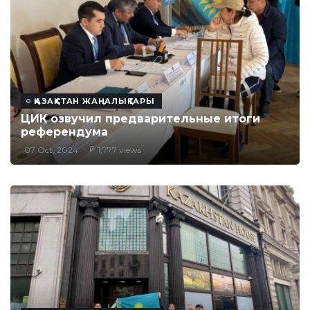
ҚАЗАҚСТАН ЖАҢАЛЫҚТАРЫ
ЦИК озвучил предварительные итоги
референдума
07 Oct, 2024
1,777 views