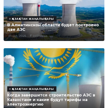
ҚАЗАҚСТАН ЖАҢАЛЫҚТАРЫ
В Алматинской области будет построено
две АЭС
01 Oct, 2025
1,917 views
ҚАЗАҚСТАН ЖАҢАЛЫҚТАРЫ
Когда завершится строительство АЭС в
Казахстане и какие будут тарифы на
электроэнергию