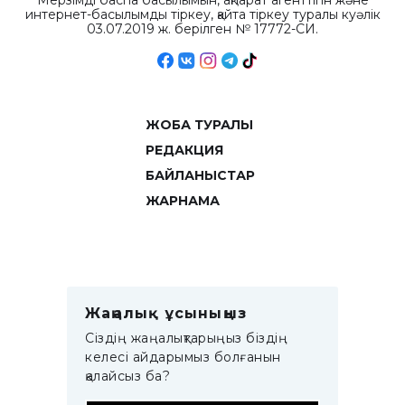
Мерзімді баспа басылымын, ақпарат агенттігін және
интернет-басылымды тіркеу, қайта тіркеу туралы куәлік
03.07.2019 ж. берілген № 17772-СИ.
ЖОБА ТУРАЛЫ
РЕДАКЦИЯ
БАЙЛАНЫСТАР
ЖАРНАМА
Жаңалық ұсыныңыз
Сіздің жаңалықтарыңыз біздің
келесі айдарымыз болғанын
қалайсыз ба?