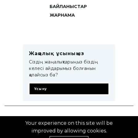
БАЙЛАНЫСТАР
ЖАРНАМА
Жаңалық ұсыныңыз
Сіздің жаңалықтарыңыз біздің
келесі айдарымыз болғанын
қалайсыз ба?
Ұсыну
© 2014–2025 ZTB.KZ
Your experience on this site will be
improved by allowing cookies.