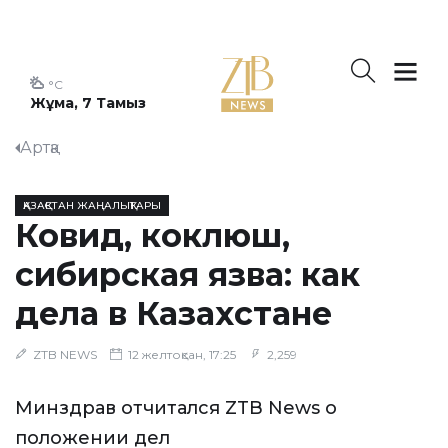
°C
Жұма, 7 Тамыз
Артқа
ҚАЗАҚСТАН ЖАҢАЛЫҚТАРЫ
Ковид, коклюш,
сибирская язва: как
дела в Казахстане
ZTB NEWS
12 желтоқсан, 17:25
2,259
Минздрав отчитался ZTB News о
положении дел