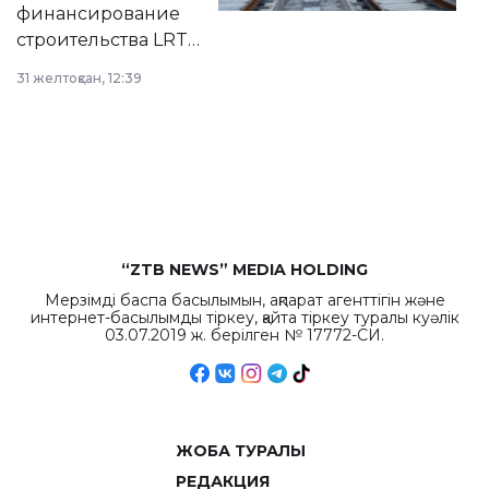
города.
финансирование
строительства LRT
в Астане из
31 желтоқсан, 12:39
республиканского
бюджета достигло
рекордных
объемов.
“ZTB NEWS” MEDIA HOLDING
Мерзімді баспа басылымын, ақпарат агенттігін және
интернет-басылымды тіркеу, қайта тіркеу туралы куәлік
03.07.2019 ж. берілген № 17772-СИ.
ЖОБА ТУРАЛЫ
РЕДАКЦИЯ