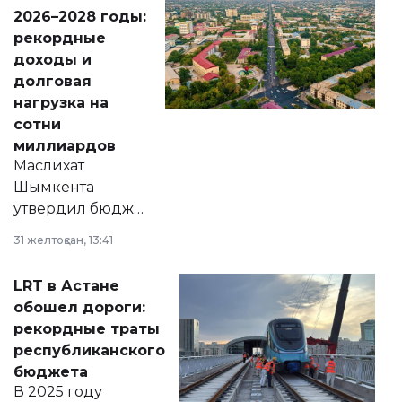
Венесуэлы.
2026–2028 годы:
рекордные
доходы и
долговая
нагрузка на
сотни
миллиардов
Маслихат
Шымкента
утвердил бюджет
города на 2026–
31 желтоқсан, 13:41
2028 годы.
Соответствующий
LRT в Астане
документ
обошел дороги:
появился в базе
рекордные траты
нормативных
республиканского
правовых актов и
бюджета
на сайте маслихат
В 2025 году