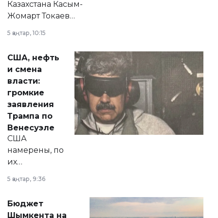
Казахстана Касым-
Жомарт Токаев
прокомментировал
5 қаңтар, 10:15
сразу несколько
актуальных тем —
США, нефть
от слухов о
и смена
политических
власти:
реформах до
громкие
вопросов армии,
заявления
экономики и
Трампа по
личного здоровья.
Венесуэле
США
намерены, по
их
утверждению,
5 қаңтар, 9:36
принести
свободу
Бюджет
народу
Шымкента на