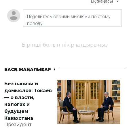
Ең жаңасы
Бірінші болып пікір қалдырыңыз
БАСҚА ЖАҢАЛЫҚТАР
Без паники и
домыслов: Токаев
— о власти,
налогах и
будущем
Казахстана
Президент