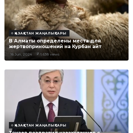
ҚАЗАҚСТАН ЖАҢАЛЫҚТАРЫ
В Алматы определены места для
жертвоприношений на Курбан айт
16 Jun, 2024
1,638 views
ҚАЗАҚСТАН ЖАҢАЛЫҚТАРЫ
Токаев поздравил казахстанцев с