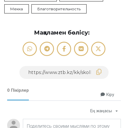
Мекка
Благотворительность
Мақаламен бөлісу:
0 Пікірлер
Кіру
Ең жаңасы