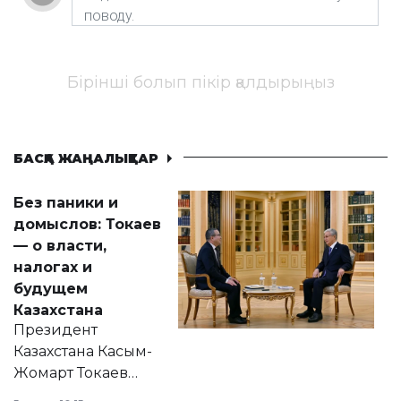
Бірінші болып пікір қалдырыңыз
БАСҚА ЖАҢАЛЫҚТАР
Без паники и
домыслов: Токаев
— о власти,
налогах и
будущем
Казахстана
Президент
Казахстана Касым-
Жомарт Токаев
прокомментировал