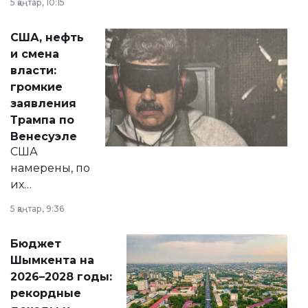
5 қаңтар, 10:15
сразу несколько
актуальных тем —
США, нефть
от слухов о
и смена
политических
власти:
реформах до
громкие
вопросов армии,
заявления
экономики и
Трампа по
личного здоровья.
Венесуэле
США
намерены, по
их
утверждению,
5 қаңтар, 9:36
принести
свободу
Бюджет
народу
Шымкента на
Венесуэлы.
2026–2028 годы:
рекордные