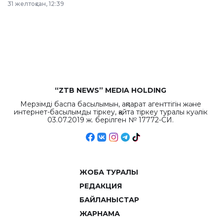
31 желтоқсан, 12:39
республиканского
бюджета достигло
рекордных
объемов.
“ZTB NEWS” MEDIA HOLDING
Мерзімді баспа басылымын, ақпарат агенттігін және
интернет-басылымды тіркеу, қайта тіркеу туралы куәлік
03.07.2019 ж. берілген № 17772-СИ.
ЖОБА ТУРАЛЫ
РЕДАКЦИЯ
БАЙЛАНЫСТАР
ЖАРНАМА