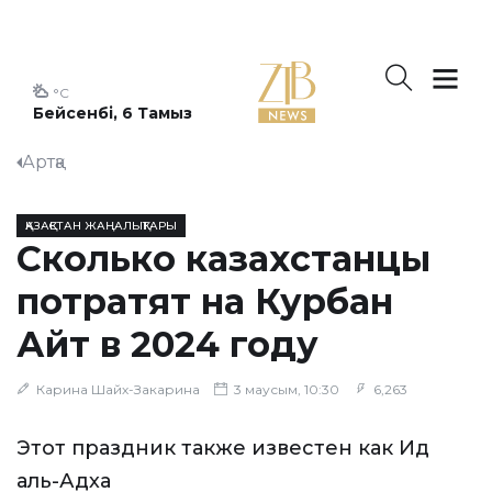
°C
Бейсенбі, 6 Тамыз
Артқа
ҚАЗАҚСТАН ЖАҢАЛЫҚТАРЫ
Сколько казахстанцы
потратят на Курбан
Айт в 2024 году
Карина Шайх-Закарина
3 маусым, 10:30
6,263
Этот праздник также известен как Ид
аль-Адха