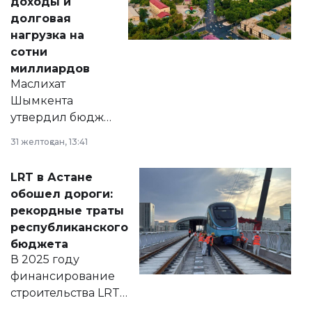
доходы и
долговая
нагрузка на
сотни
миллиардов
Маслихат
Шымкента
утвердил бюджет
города на 2026–
31 желтоқсан, 13:41
2028 годы.
Соответствующий
LRT в Астане
документ
обошел дороги:
появился в базе
рекордные траты
нормативных
республиканского
правовых актов и
бюджета
на сайте маслихат
В 2025 году
города.
финансирование
строительства LRT
в Астане из