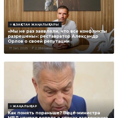
ҚАЗАҚСТАН ЖАҢАЛЫҚТАРЫ
«Мы не раз заявляли, что все конфликты
разрешены»: реставратор Александр
Орлов о своей репутации
17 Jan, 2025
2,286 views
ЖАҢАЛЫҚТАР
Как понять пораньше? Вице-министра
МВД удивил вопрос о сроках задержания