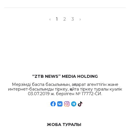
‹
1
2
3
›
“ZTB NEWS” MEDIA HOLDING
Мерзімді баспа басылымын, ақпарат агенттігін және
интернет-басылымды тіркеу, қайта тіркеу туралы куәлік
03.07.2019 ж. берілген № 17772-СИ.
ЖОБА ТУРАЛЫ