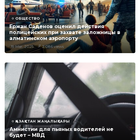
ОБЩЕСТВО
Ержан Саденов оценил действия
полицейских при захвате заложницы в
алматинском аэропорту
19 Mar, 2025
2,086 views
ҚАЗАҚСТАН ЖАҢАЛЫҚТАРЫ
Амнистии для пьяных водителей не
будет – МВД