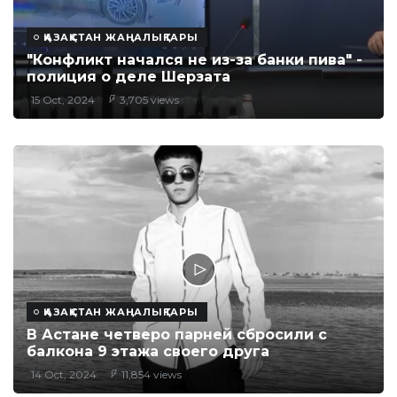
ҚАЗАҚСТАН ЖАҢАЛЫҚТАРЫ
"Конфликт начался не из-за банки пива" -
полиция о деле Шерзата
15 Oct, 2024
3,705 views
ҚАЗАҚСТАН ЖАҢАЛЫҚТАРЫ
В Астане четверо парней сбросили с
балкона 9 этажа своего друга
14 Oct, 2024
11,854 views