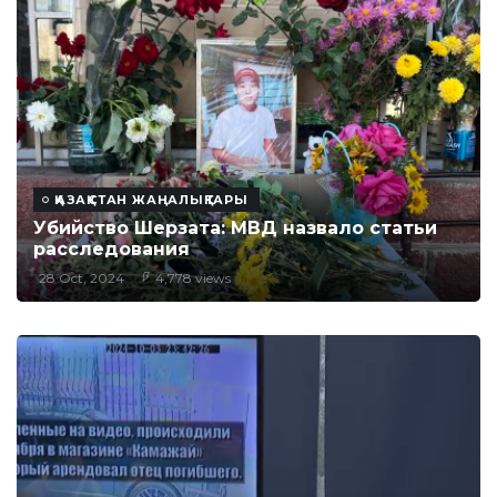
ҚАЗАҚСТАН ЖАҢАЛЫҚТАРЫ
Убийство Шерзата: МВД назвало статьи
расследования
28 Oct, 2024
4,778 views