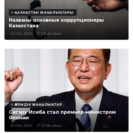
ҚАЗАҚСТАН ЖАҢАЛЫҚТАРЫ
Названы основные коррупционеры
Казахстана
01 Oct, 2024
2,848 views
ӘЛЕМДІК ЖАҢАЛЫҚТАР
Сигэру Исиба стал премьер-министром
Японии
01 Oct, 2024
2,928 views