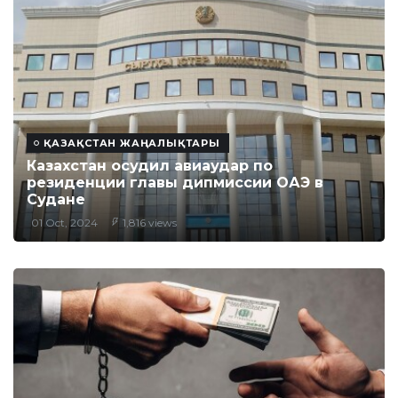
ҚАЗАҚСТАН ЖАҢАЛЫҚТАРЫ
Казахстан осудил авиаудар по
резиденции главы дипмиссии ОАЭ в
Судане
01 Oct, 2024
1,816 views