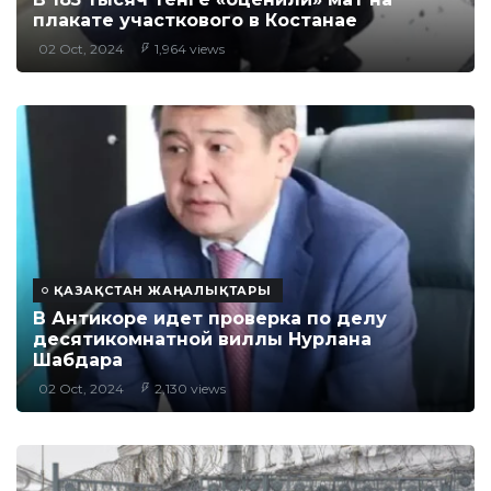
плакате участкового в Костанае
02 Oct, 2024
1,964 views
ҚАЗАҚСТАН ЖАҢАЛЫҚТАРЫ
В Антикоре идет проверка по делу
десятикомнатной виллы Нурлана
Шабдара
02 Oct, 2024
2,130 views