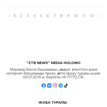
‹
1
2
3
4
5
6
7
8
9
10
11
12
›
“ZTB NEWS” MEDIA HOLDING
Мерзімді баспа басылымын, ақпарат агенттігін және
интернет-басылымды тіркеу, қайта тіркеу туралы куәлік
03.07.2019 ж. берілген № 17772-СИ.
ЖОБА ТУРАЛЫ