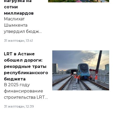
нагрузка на
сотни
миллиардов
Маслихат
Шымкента
утвердил бюджет
города на 2026–
31 желтоқсан, 13:41
2028 годы.
Соответствующий
LRT в Астане
документ
обошел дороги:
появился в базе
рекордные траты
нормативных
республиканского
правовых актов и
бюджета
на сайте маслихат
В 2025 году
города.
финансирование
строительства LRT
в Астане из
31 желтоқсан, 12:39
республиканского
бюджета достигло