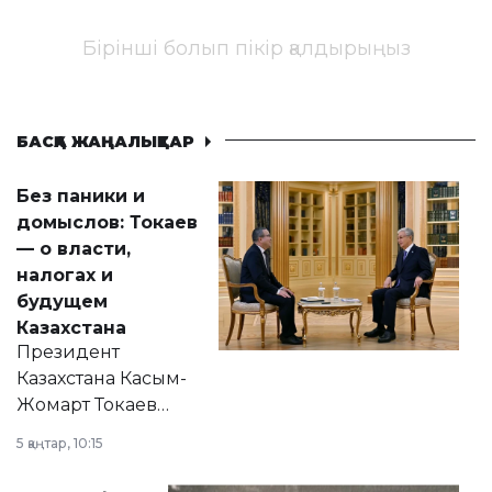
Бірінші болып пікір қалдырыңыз
БАСҚА ЖАҢАЛЫҚТАР
Без паники и
домыслов: Токаев
— о власти,
налогах и
будущем
Казахстана
Президент
Казахстана Касым-
Жомарт Токаев
прокомментировал
5 қаңтар, 10:15
сразу несколько
актуальных тем —