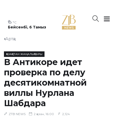
°C
Бейсенбі, 6 Тамыз
Артқа
ҚАЗАҚСТАН ЖАҢАЛЫҚТАРЫ
В Антикоре идет
проверка по делу
десятикомнатной
виллы Нурлана
Шабдара
ZTB NEWS
2 қазан, 16:00
2,124