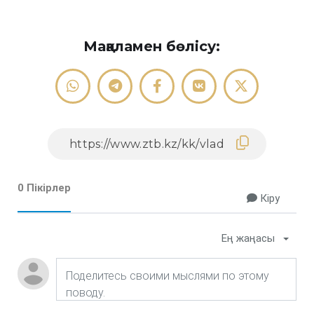
Мақаламен бөлісу:
0 Пікірлер
Кіру
Ең жаңасы