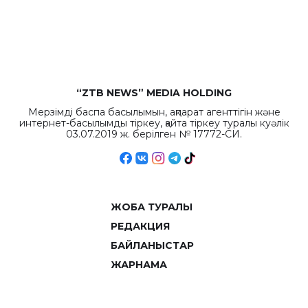
рекордных
объемов.
“ZTB NEWS” MEDIA HOLDING
Мерзімді баспа басылымын, ақпарат агенттігін және
интернет-басылымды тіркеу, қайта тіркеу туралы куәлік
03.07.2019 ж. берілген № 17772-СИ.
ЖОБА ТУРАЛЫ
РЕДАКЦИЯ
БАЙЛАНЫСТАР
ЖАРНАМА