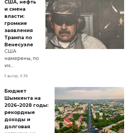
США, нефть
от слухов о
и смена
политических
власти:
реформах до
громкие
вопросов армии,
заявления
экономики и
Трампа по
личного здоровья.
Венесуэле
США
намерены, по
их
утверждению,
5 қаңтар, 9:36
принести
свободу
Бюджет
народу
Шымкента на
Венесуэлы.
2026–2028 годы:
рекордные
доходы и
долговая