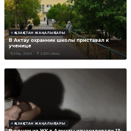
ҚАЗАҚСТАН ЖАҢАЛЫҚТАРЫ
В Актау охранник школы приставал к
ученице
15 May, 2024
2,610 views
ҚАЗАҚСТАН ЖАҢАЛЫҚТАРЫ
В одном из ЖК в Алматы изнасиловали 13-