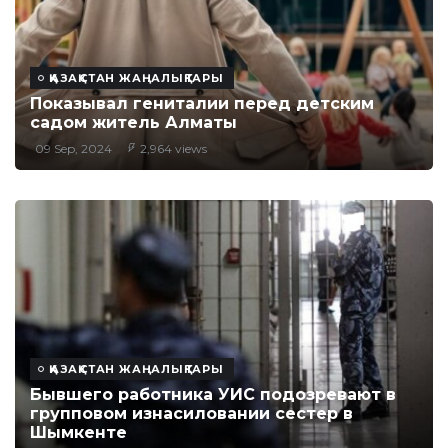
ҚАЗАҚСТАН ЖАҢАЛЫҚТАРЫ
Показывал гениталии перед детским
садом житель Алматы
09 Sep, 2024
2,964 views
ҚАЗАҚСТАН ЖАҢАЛЫҚТАРЫ
Бывшего работника УИС подозревают в
групповом изнасиловании сестер в
Шымкенте