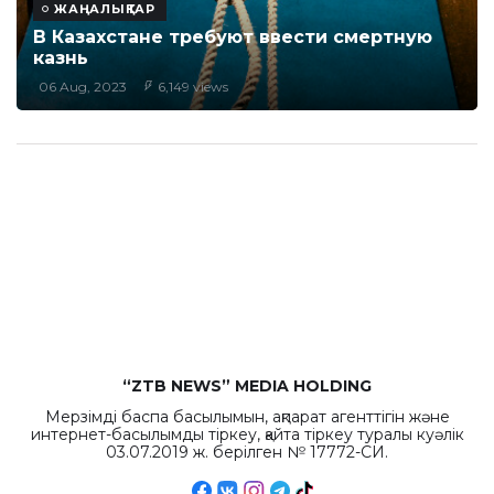
ЖАҢАЛЫҚТАР
В Казахстане требуют ввести смертную
казнь
06 Aug, 2023
6,149 views
“ZTB NEWS” MEDIA HOLDING
Мерзімді баспа басылымын, ақпарат агенттігін және
интернет-басылымды тіркеу, қайта тіркеу туралы куәлік
03.07.2019 ж. берілген № 17772-СИ.