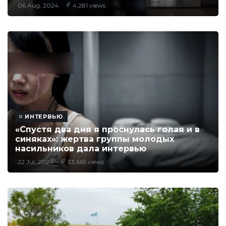
06 Aug, 2024
4,281 views
ИНТЕРВЬЮ
«Спустя два дня я проснулась голая и в
синяках»: жертва группы молодых
насильников дала интервью
22 Jul, 2024
33,665 views