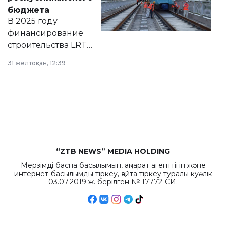
правовых актов и
бюджета
на сайте маслихат
В 2025 году
города.
финансирование
строительства LRT
в Астане из
31 желтоқсан, 12:39
республиканского
бюджета достигло
рекордных
объемов.
“ZTB NEWS” MEDIA HOLDING
Мерзімді баспа басылымын, ақпарат агенттігін және
интернет-басылымды тіркеу, қайта тіркеу туралы куәлік
03.07.2019 ж. берілген № 17772-СИ.