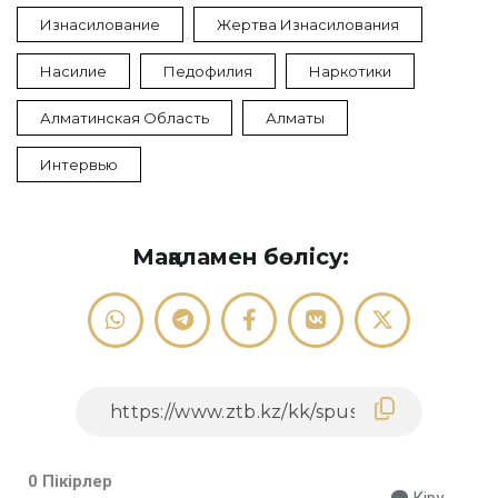
Изнасилование
Жертва Изнасилования
Насилие
Педофилия
Наркотики
Алматинская Область
Алматы
Интервью
Мақаламен бөлісу:
0 Пікірлер
Кіру