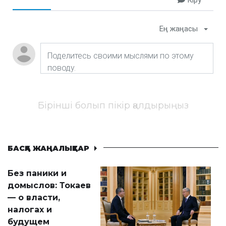
Ең жаңасы
Бірінші болып пікір қалдырыңыз
БАСҚА ЖАҢАЛЫҚТАР
Без паники и
домыслов: Токаев
— о власти,
налогах и
будущем