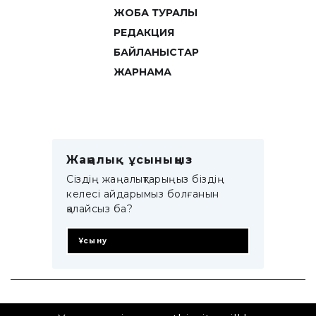
ЖОБА ТУРАЛЫ
РЕДАКЦИЯ
БАЙЛАНЫСТАР
ЖАРНАМА
Жаңалық ұсыныңыз
Сіздің жаңалықтарыңыз біздің
келесі айдарымыз болғанын
қалайсыз ба?
Ұсыну
© 2014–2025 ZTB.KZ