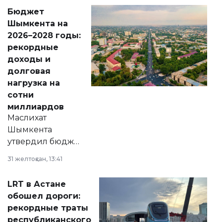
свободу
Бюджет
народу
Шымкента на
Венесуэлы.
2026–2028 годы:
рекордные
доходы и
долговая
нагрузка на
сотни
миллиардов
Маслихат
Шымкента
утвердил бюджет
города на 2026–
31 желтоқсан, 13:41
2028 годы.
Соответствующий
LRT в Астане
документ
обошел дороги:
появился в базе
рекордные траты
нормативных
республиканского