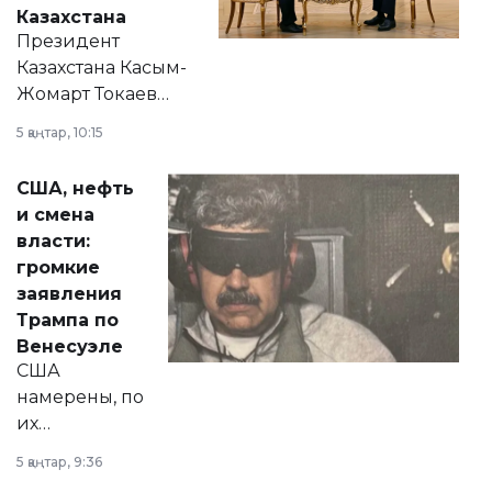
Казахстана
Президент
Казахстана Касым-
Жомарт Токаев
прокомментировал
5 қаңтар, 10:15
сразу несколько
актуальных тем —
США, нефть
от слухов о
и смена
политических
власти:
реформах до
громкие
вопросов армии,
заявления
экономики и
Трампа по
личного здоровья.
Венесуэле
США
намерены, по
их
утверждению,
5 қаңтар, 9:36
принести